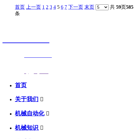
首页
上一页
1
2
3
4
5
6
7
下一页
末页
共
59
页
585
条
销售热线
0523-87590811
联系电话：
0523-87590811
传真号码：0523-87686463
邮箱地址：
nj@jsnj.com
首页
关于我们

机械自动化

机械知识
