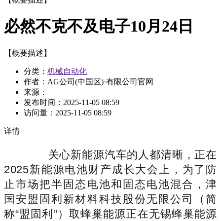
必然不克不及电子10月24日
【概要描述】
分类：
机械自动化
作者：AG公司(中国区)·有限公司官网
来源：
发布时间：
2025-11-05 08:59
访问量：
2025-11-05 08:59
详情
关心新能源汽车的人都清晰，正在
2025新能源电池财产成长大会上，为了防
止市场把半固态电池和固态电池混合，津
国安盟固利新材料科技股份无限公司（简
称“盟固利”）取蜂巢能源正在无锡蜂巢能源