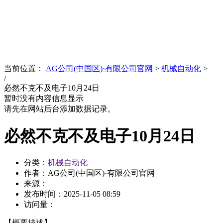
News
文化品牌
当前位置：
AG公司(中国区)·有限公司官网
>
机械自动化
>
/
必然不克不及电子10月24日
暂时没有内容信息显示
请先在网站后台添加数据记录。
必然不克不及电子10月24日
分类：
机械自动化
作者：AG公司(中国区)·有限公司官网
来源：
发布时间：
2025-11-05 08:59
访问量：
【概要描述】