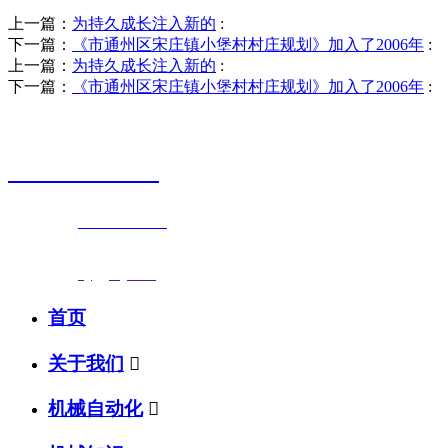
上一篇：
为持久成长注入新的
:
下一篇：
《市通州区宋庄镇小堡村村庄规划》加入了2006年
:
上一篇：
为持久成长注入新的
:
下一篇：
《市通州区宋庄镇小堡村村庄规划》加入了2006年
:
销售热线
0523-87590811
联系电话：
0523-87590811
传真号码：0523-87686463
邮箱地址：
nj@jsnj.com
首页
关于我们

机械自动化
