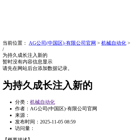
News
文化品牌
当前位置：
AG公司(中国区)·有限公司官网
>
机械自动化
>
/
为持久成长注入新的
暂时没有内容信息显示
请先在网站后台添加数据记录。
为持久成长注入新的
分类：
机械自动化
作者：AG公司(中国区)·有限公司官网
来源：
发布时间：
2025-11-05 08:59
访问量：
【概要描述】