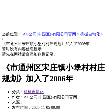
News
文化品牌
当前位置：
AG公司(中国区)·有限公司官网
>
机械自动化
>
/
《市通州区宋庄镇小堡村村庄规划》加入了2006年
暂时没有内容信息显示
请先在网站后台添加数据记录。
《市通州区宋庄镇小堡村村庄
规划》加入了2006年
分类：
机械自动化
作者：AG公司(中国区)·有限公司官网
来源：
发布时间：
2025-11-05 09:00