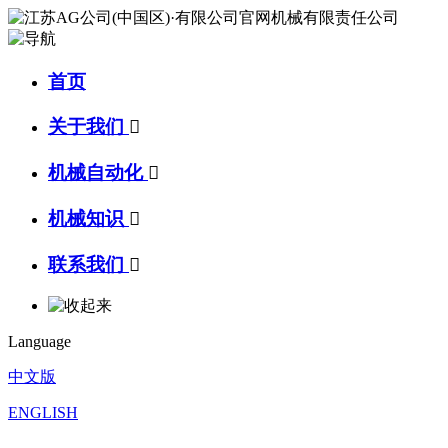
首页
关于我们

机械自动化

机械知识

联系我们

Language
中文版
ENGLISH