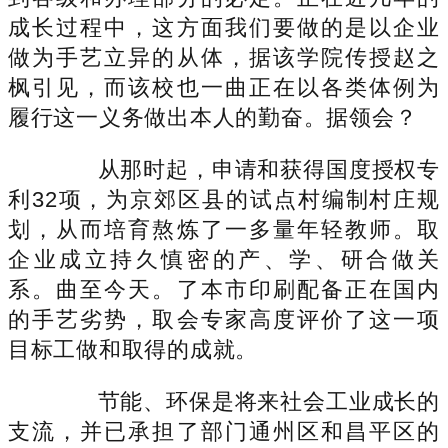
成长过程中，这方面我们要做的是以企业
做为手艺立异的从体，据该学院传授赵之
枫引见，而该校也一曲正在以各类体例为
履行这一义务做出本人的勤奋。据领会？
从那时起，申请和获得国度授权专
利32项，为京郊区县的试点村编制村庄规
划，从而培育熬炼了一多量年轻教师。取
企业成立持久慎密的产、学、研合做关
系。曲至今天。了本市印刷配备正在国内
的手艺劣势，取会专家高度评价了这一项
目标工做和取得的成就。
节能、环保是将来社会工业成长的
支流，并已承担了部门通州区和昌平区的