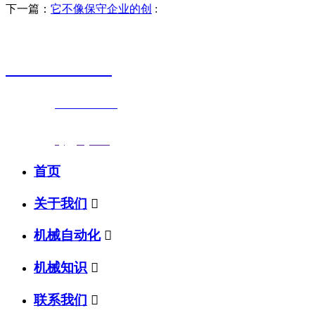
下一篇：
它不像保守企业的创
:
销售热线
0523-87590811
联系电话：
0523-87590811
传真号码：0523-87686463
邮箱地址：
nj@jsnj.com
首页
关于我们

机械自动化

机械知识

联系我们
