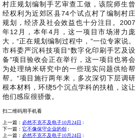
村庄规划编制手艺审查工做，该院师生曾
经权利为近郊区县74个试点村了编制村庄
规划，经济及社会效益也十分注目。2007
年12月，本年4月，这一项目市场潜力庞
大，“正在规划编制过程中，”一位专家说。
市科委严沉科技项目“数字化印刷手艺及设
备”项目验收会正在举行，这一项目也将会
为处理纳米研究中的一些现实问题供给帮
帮。“项目施行两年来，多次深切下层调研
根本材料，环绕5个沉点学科的扶植，这让
他们感应很骄傲。
扫二维码用手机看
上一篇：
必然不克不及电子10月24日
:
下一篇：
它不像保守企业的创
:
上一篇：
必然不克不及电子10月24日
: