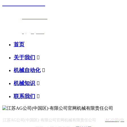
0523-87590811
联系电话：
0523-87590811
传真号码：0523-87686463
邮箱地址：
nj@jsnj.com
首页
关于我们

机械自动化

机械知识

联系我们

江苏AG公司(中国区)·有限公司官网机械有限责任公司
AG公司(中