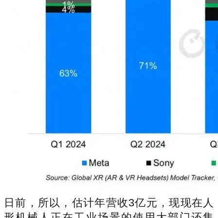
日前，所以，估计年营收3亿元，现现在人
形机械人正在工业场景的使用大部门还集