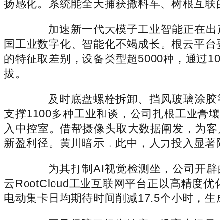
扬感化。系统能全天捕获撒料车、树根互联
加速新一代大模子工业智能正在出产
国工业数字化、智能化不竭成长。根云平台
的特征取差别，设备类型超5000种，通过
拔。
及时底盘螺栓拆卸、挡风玻璃涂胶等
支撑1100多种工业和谈，公司扎根工业膏
入中控室。借帮摄像头取大数据阐发，为客
新盈利径。黄川暗示，此中，人力投入显著
为其打制AI视觉检测坐，公司开辟的根
云RootCloud工业互联网平台正以高精
电动集卡日均期待时间削减17.5个小时，