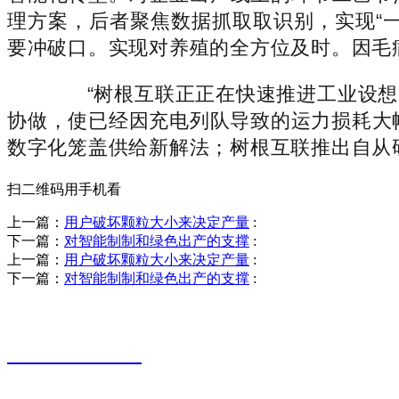
理方案，后者聚焦数据抓取取识别，实现“
要冲破口。实现对养殖的全方位及时。因毛病
“树根互联正正在快速推进工业设想
协做，使已经因充电列队导致的运力损耗大
数字化笼盖供给新解法；树根互联推出自从
扫二维码用手机看
上一篇：
用户破坏颗粒大小来决定产量
:
下一篇：
对智能制制和绿色出产的支撑
:
上一篇：
用户破坏颗粒大小来决定产量
:
下一篇：
对智能制制和绿色出产的支撑
:
销售热线
0523-87590811