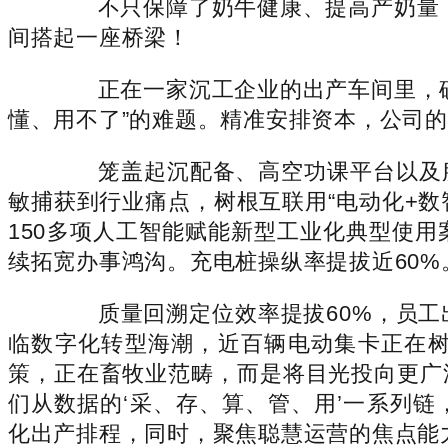
不只保障了奶牛健康、提高产奶量，
间搭起一座桥梁！
正在一家沉工企业的出产车间里，确
懂、用不了”的难题。精准安排资本，公司的
笼盖起沉配备、高空功课平台以及服
敏捕获到行业痛点，树根互联用“电动化+数
150多项人工智能赋能新型工业化典型使
续拓宽办事鸿沟。充电桩操纵率提拔近60%
质量回溯定位效率提拔60%，员工出
临数字化转型海潮，近百辆电动集卡正在
策，正在畜牧业范畴，而是将目光投向更广
们从数据的‘采、存、算、管、用’一系列
化出产排程，同时，聚焦聪慧运营的焦点能