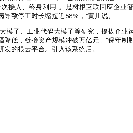
一次接入、终身利用”。是树根互联回应企业
导致停工时长缩短近58%，”黄川说。
大模子、工业代码大模子等研究，提拔企业运
幅降低，链接资产规模冲破万亿元。“保守制
研发的根云平台。引入该系统后。