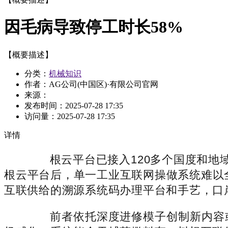
因毛病导致停工时长58%
【概要描述】
分类：
机械知识
作者：AG公司(中国区)·有限公司官网
来源：
发布时间：
2025-07-28 17:35
访问量：
2025-07-28 17:35
详情
根云平台已接入120多个国度和地域
根云平台后，单一工业互联网操做系统难以全
互联供给的溯源系统码办理平台和手艺，口
前者依托深度进修模子创制新内容或