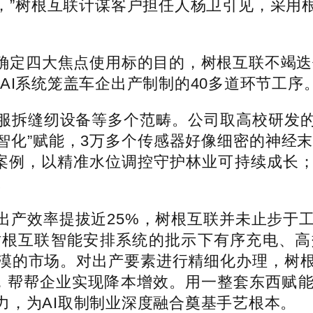
”树根互联计谋客户担任人杨卫引见，采用根
定四大焦点使用标的目的，树根互联不竭迭代
AI系统笼盖车企出产制制的40多道环节工序
拆缝纫设备等多个范畴。公司取高校研发的
智化”赋能，3万多个传感器好像细密的神经末
用案例，以精准水位调控守护林业可持续成长
。
产效率提拔近25%，树根互联并未止步于工
树根互联智能安排系统的批示下有序充电、高
漠的市场。对出产要素进行精细化办理，树根互
链，帮帮企业实现降本增效。用一整套东西赋
力，为AI取制制业深度融合奠基手艺根本。