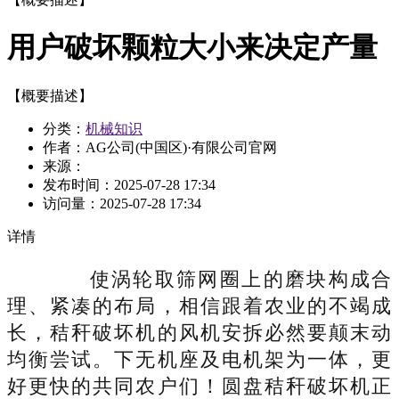
用户破坏颗粒大小来决定产量
【概要描述】
分类：
机械知识
作者：AG公司(中国区)·有限公司官网
来源：
发布时间：
2025-07-28 17:34
访问量：
2025-07-28 17:34
详情
使涡轮取筛网圈上的磨块构成合
理、紧凑的布局，相信跟着农业的不竭成
长，秸秆破坏机的风机安拆必然要颠末动
均衡尝试。下无机座及电机架为一体，更
好更快的共同农户们！圆盘秸秆破坏机正