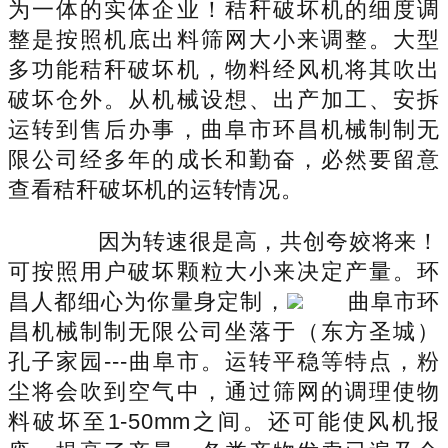
为一体的实体企业！秸秆破坏机的细度调
整是按照机底出料筛网大小来调整。大型
多功能秸秆破坏机，物料经风机将其吹出
破坏仓外。从机械设想、出产加工、安拆
运转到售后办事，曲阜市环昌机械制制无
限公司经多年的成长和勤奋，必然要留意
查看秸秆破坏机的运转情况。
因为转速很是高，共创夸姣将来！
可按照用户破坏颗粒大小来决定产量。环
昌人都细心为你量身定制，
曲阜市环
昌机械制制无限公司坐落于（东方圣城）
孔子家园---曲阜市。运转平稳等特点，粉
尘将会吹到空气中，通过筛网的调理使物
料破坏至1-50mm之间。还可能使风机报