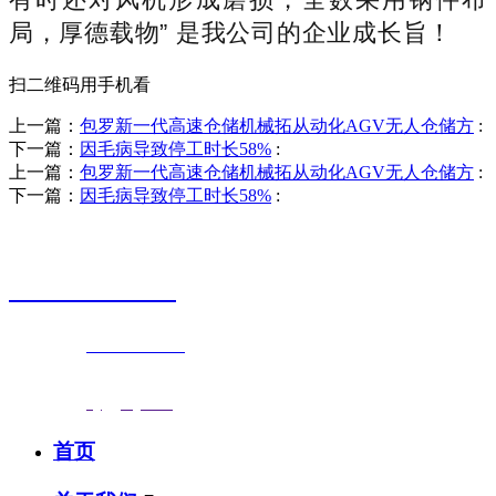
局，厚德载物” 是我公司的企业成长旨！
扫二维码用手机看
上一篇：
包罗新一代高速仓储机械拓从动化AGV无人仓储方
:
下一篇：
因毛病导致停工时长58%
:
上一篇：
包罗新一代高速仓储机械拓从动化AGV无人仓储方
:
下一篇：
因毛病导致停工时长58%
:
销售热线
0523-87590811
联系电话：
0523-87590811
传真号码：0523-87686463
邮箱地址：
nj@jsnj.com
首页