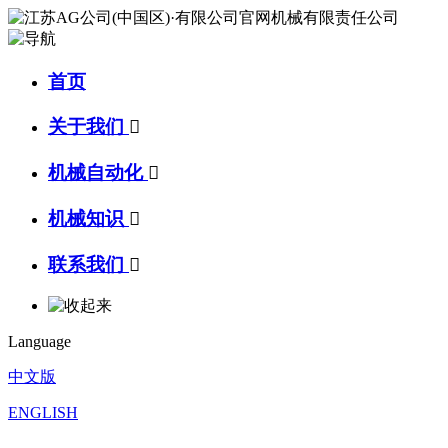
首页
关于我们

机械自动化

机械知识

联系我们

Language
中文版
ENGLISH