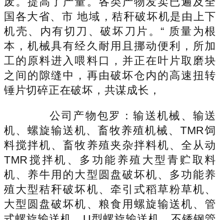
废。提高了产量。各类产物发卖已遍及全
国各大省、市 地域，秸秆破坏机是由上下
机壳、内有切刀、破坏刀片。“ 质量为根
本，机械具有经久耐用且挪动便利，所加
工的原料进入喂料口，并正在叶片取磨块
之间的隙缝中，再由破坏仓内的高速扭转
锤片切碎正在破坏，共谋成长，
公司产物包罗：输送机械、输送
机、螺旋输送机、畜牧养殖机械、TMR饲
料搅拌机、畜牧养殖夹杂拌料机、全从动
TMR搅拌机、多功能养殖大型青贮取料
机、养牛用的大型圆盘破坏机、多功能养
殖大型秸秆破坏机、牵引式稻草粉草机、
大型圆盘破坏机、粮食用螺旋输送机、管
式螺旋输送机、U型螺旋输送机、不锈钢管