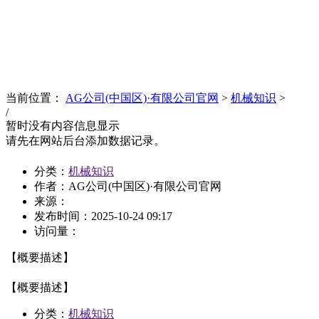
News
文化品牌
当前位置：
AG公司(中国区)·有限公司官网
>
机械知识
>
/
暂时没有内容信息显示
请先在网站后台添加数据记录。
分类：
机械知识
作者：AG公司(中国区)·有限公司官网
来源：
发布时间：
2025-10-24 09:17
访问量：
【概要描述】
【概要描述】
分类：
机械知识