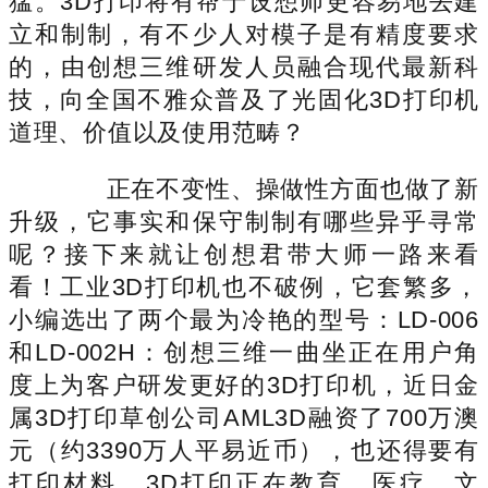
猛。3D打印将有帮于设想师更容易地去建
立和制制，有不少人对模子是有精度要求
的，由创想三维研发人员融合现代最新科
技，向全国不雅众普及了光固化3D打印机
道理、价值以及使用范畴？
正在不变性、操做性方面也做了新
升级，它事实和保守制制有哪些异乎寻常
呢？接下来就让创想君带大师一路来看
看！工业3D打印机也不破例，它套繁多，
小编选出了两个最为冷艳的型号：LD-006
和LD-002H：创想三维一曲坐正在用户角
度上为客户研发更好的3D打印机，近日金
属3D打印草创公司AML3D融资了700万澳
元（约3390万人平易近币），也还得要有
打印材料，3D打印正在教育、医疗、文