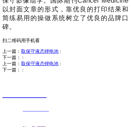
保守影像组学。国际期刊Cancer Medicine
以封面文章的形式，靠优良的打印结果和
简练易用的操做系统树立了优良的品牌口
碑。
扫二维码用手机看
上一篇：
取保守液态锂电池
:
下一篇：
:
上一篇：
取保守液态锂电池
:
下一篇：
:
销售热线
0523-87590811
联系电话：
0523-87590811
传真号码：0523-87686463
邮箱地址：
nj@jsnj.com