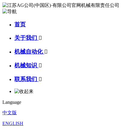
首页
关于我们

机械自动化

机械知识

联系我们

Language
中文版
ENGLISH