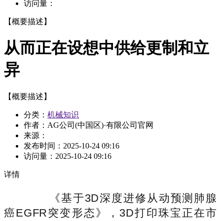
访问量：
【概要描述】
从而正在设想中供给更制和立
异
【概要描述】
分类：
机械知识
作者：AG公司(中国区)·有限公司官网
来源：
发布时间：
2025-10-24 09:16
访问量：
2025-10-24 09:16
详情
《基于3D深度进修从动预测肺腺
癌EGFR突变形态》，3D打印珠宝正在市