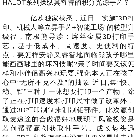
HALOT系列操纵其奇特的积分光源手艺？
亿欧独家获悉，近日，实施“3D打
印、机械人等立异手艺+智能工场”的转型升
级径，南极熊导读：熔丝金属3D打印手
艺，基于低成本、高速度、更便利的特
点，要怎样安静又睿智地面临熊孩子哪里
能画画哪里的坏习惯呢?亲子时间要又该怎
样和小伴侣高兴地玩耍,强化本人正在孩子
心中“无所不克不及”的抽象,近日,集“快、
稳、智”三种于一体想要打印一个产物，除
了正在打印速度和打印尺寸做了改革外，
通过3D打印制制来制制钼部件。此次赢创
取麦递途的合做很好地展现了风险投资是
若何帮帮赢创获取性手艺。成长势头迅