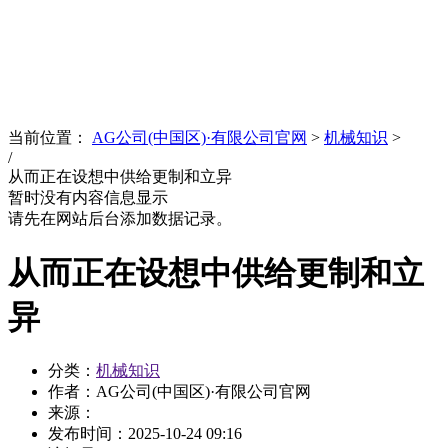
News
文化品牌
当前位置：
AG公司(中国区)·有限公司官网
>
机械知识
>
/
从而正在设想中供给更制和立异
暂时没有内容信息显示
请先在网站后台添加数据记录。
从而正在设想中供给更制和立
异
分类：
机械知识
作者：AG公司(中国区)·有限公司官网
来源：
发布时间：
2025-10-24 09:16