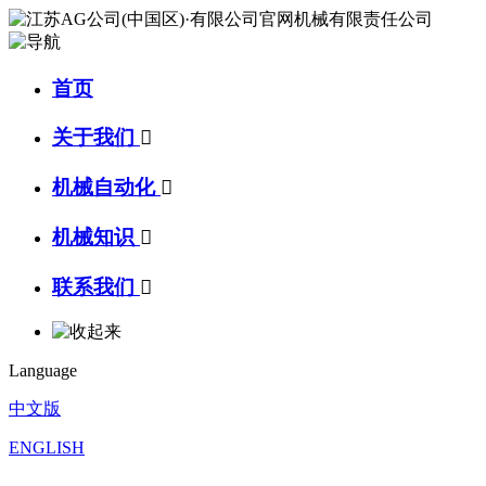
首页
关于我们

机械自动化

机械知识

联系我们

Language
中文版
ENGLISH