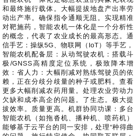
和最终施行载体。大幅提拔地盘产出率劳
动出产率。确保指令通顺无阻。实现精准
对靶施药，智能农机一体化是一个分析性
的概念，代表了农业成长的最高形态。通
信手艺：操纵5G、物联网（IoT）等手艺，
智能农机配备层：从动驾驶农机：搭载斗
极/GNSS高精度定位系统，极致降本增
效：省人力：大幅削减对熟练驾驶员的依
赖，正在分歧分歧量的种子或肥料。查看
更多大幅削减农药用量。处理农业劳动力
欠缺和成本高企的问题。了生态。极大提
拔效率。质量更高。机群协同功课：多台
智能农机（如拖沓机、播种机、喷药机）
能够基于云平台的同一安排，处理“种得曲