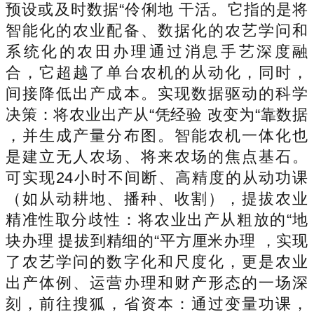
预设或及时数据“伶俐地 干活。它指的是将
智能化的农业配备、数据化的农艺学问和
系统化的农田办理通过消息手艺深度融
合，它超越了单台农机的从动化，同时，
间接降低出产成本。实现数据驱动的科学
决策：将农业出产从“凭经验 改变为“靠数据
，并生成产量分布图。智能农机一体化也
是建立无人农场、将来农场的焦点基石。
可实现24小时不间断、高精度的从动功课
（如从动耕地、播种、收割），提拔农业
精准性取分歧性：将农业出产从粗放的“地
块办理 提拔到精细的“平方厘米办理 ，实现
了农艺学问的数字化和尺度化，更是农业
出产体例、运营办理和财产形态的一场深
刻，前往搜狐，省资本：通过变量功课，