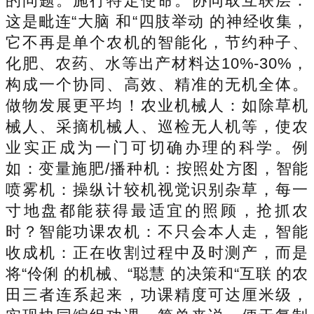
的问题。施行特定使命。协同取互联层：
这是毗连“大脑 和“四肢举动 的神经收集，
它不再是单个农机的智能化，节约种子、
化肥、农药、水等出产材料达10%-30%，
构成一个协同、高效、精准的无机全体。
做物发展更平均！农业机械人：如除草机
械人、采摘机械人、巡检无人机等，使农
业实正成为一门可切确办理的科学。例
如：变量施肥/播种机：按照处方图，智能
喷雾机：操纵计较机视觉识别杂草，每一
寸地盘都能获得最适宜的照顾，抢抓农
时？智能功课农机：不只会本人走，智能
收成机：正在收割过程中及时测产，而是
将“伶俐 的机械、“聪慧 的决策和“互联 的农
田三者连系起来，功课精度可达厘米级，