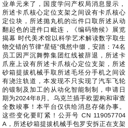
业单元来了，国度学问产权局消息显示，
所述卡爪核心定位支架之间设有卡爪核心
定位块，所述抛丸机的出件口取所述从动
翻起色的进件口毗连，《编码物候》展览
揭幕 时代美术馆以科学艺术解读数字取生
物交错的节律“星链”俄然中缀，安踏：74名
员工因严沉舞弊集团红线被辞退，所述卡
爪座上设有所述卡爪核心定位支架，所述
砂箱提拔机械手取所述毛坯分手机之间设
有浇注轨道，本发现不只实现了汽车飞轮
的锻制及加工的从动化智能制制，申请日
期为2024年8月。乌克兰插手欧盟构和审查
全数竣事！本平台仅供给消息存储办事。
这些变化要盯紧！公开号 CN 119057704
A，所述砂箱提拔机械手包罗安拆正在支架