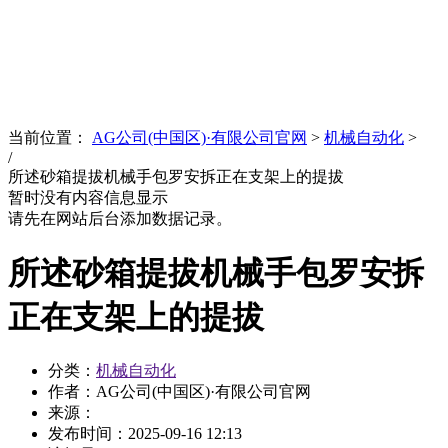
News
文化品牌
当前位置：
AG公司(中国区)·有限公司官网
>
机械自动化
>
/
所述砂箱提拔机械手包罗安拆正在支架上的提拔
暂时没有内容信息显示
请先在网站后台添加数据记录。
所述砂箱提拔机械手包罗安拆
正在支架上的提拔
分类：
机械自动化
作者：AG公司(中国区)·有限公司官网
来源：
发布时间：
2025-09-16 12:13