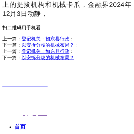
上的提拔机构和机械卡爪，金融界2024年
12月3日动静，
扫二维码用手机看
上一篇：
登记机关：如东县行政
:
下一篇：
以安拆分歧的机械布局？
:
上一篇：
登记机关：如东县行政
:
下一篇：
以安拆分歧的机械布局？
:
销售热线
0523-87590811
联系电话：
0523-87590811
传真号码：0523-87686463
邮箱地址：
nj@jsnj.com
首页