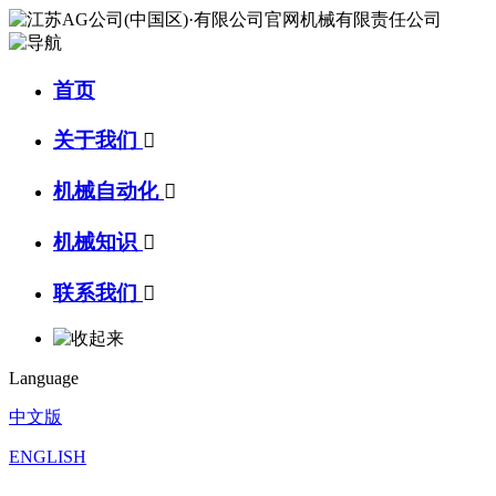
首页
关于我们

机械自动化

机械知识

联系我们

Language
中文版
ENGLISH