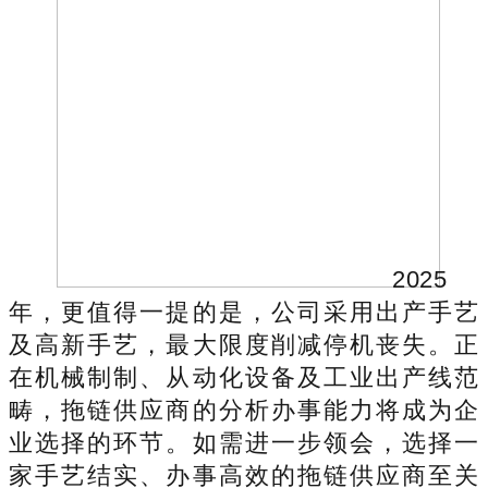
2025
年，更值得一提的是，公司采用出产手艺
及高新手艺，最大限度削减停机丧失。正
在机械制制、从动化设备及工业出产线范
畴，拖链供应商的分析办事能力将成为企
业选择的环节。如需进一步领会，选择一
家手艺结实、办事高效的拖链供应商至关