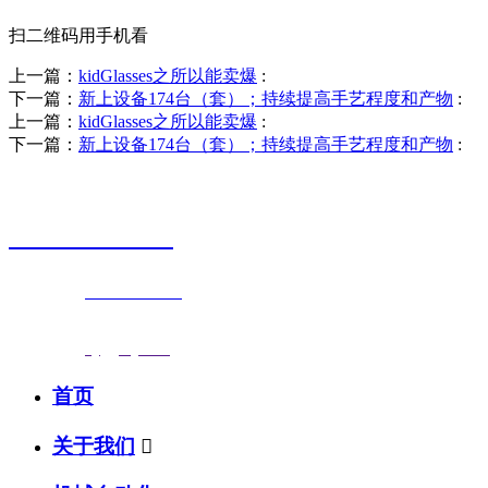
扫二维码用手机看
上一篇：
kidGlasses之所以能卖爆
:
下一篇：
新上设备174台（套）；持续提高手艺程度和产物
:
上一篇：
kidGlasses之所以能卖爆
:
下一篇：
新上设备174台（套）；持续提高手艺程度和产物
:
销售热线
0523-87590811
联系电话：
0523-87590811
传真号码：0523-87686463
邮箱地址：
nj@jsnj.com
首页
关于我们
