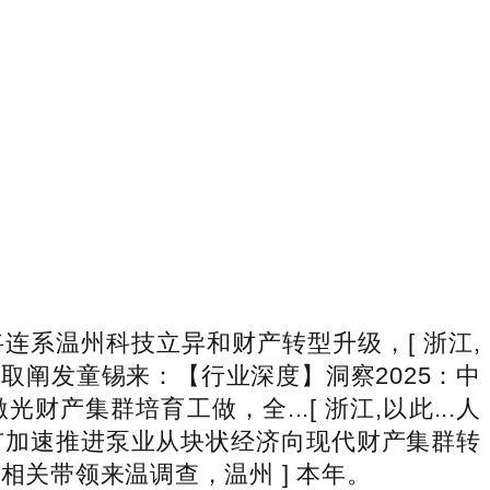
连系温州科技立异和财产转型升级，[ 浙江,
长取阐发童锡来：【行业深度】洞察2025：中
产集群培育工做，全...[ 浙江,以此...人
市加速推进泵业从块状经济向现代财产集群转
率相关带领来温调查，温州 ] 本年。