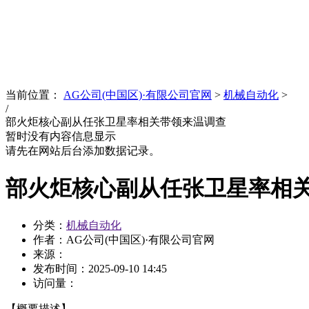
News
文化品牌
当前位置：
AG公司(中国区)·有限公司官网
>
机械自动化
>
/
部火炬核心副从任张卫星率相关带领来温调查
暂时没有内容信息显示
请先在网站后台添加数据记录。
部火炬核心副从任张卫星率相
分类：
机械自动化
作者：AG公司(中国区)·有限公司官网
来源：
发布时间：
2025-09-10 14:45
访问量：
【概要描述】