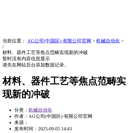
News
文化品牌
当前位置：
AG公司(中国区)·有限公司官网
>
机械自动化
>
/
材料、器件工艺等焦点范畴实现新的冲破
暂时没有内容信息显示
请先在网站后台添加数据记录。
材料、器件工艺等焦点范畴实
现新的冲破
分类：
机械自动化
作者：AG公司(中国区)·有限公司官网
来源：
发布时间：
2025-09-05 14:43