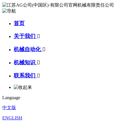
首页
关于我们

机械自动化

机械知识

联系我们

Language
中文版
ENGLISH