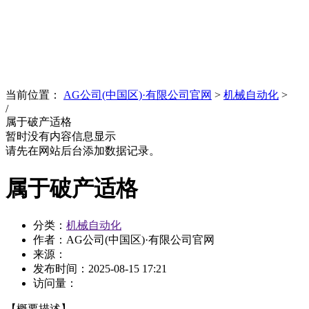
News
文化品牌
当前位置：
AG公司(中国区)·有限公司官网
>
机械自动化
>
/
属于破产适格
暂时没有内容信息显示
请先在网站后台添加数据记录。
属于破产适格
分类：
机械自动化
作者：AG公司(中国区)·有限公司官网
来源：
发布时间：
2025-08-15 17:21
访问量：
【概要描述】