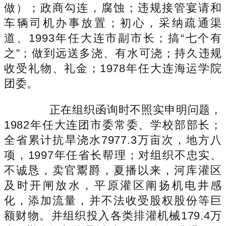
做）；政商勾连，腐蚀；违规接管宴请和
车辆司机办事放置；初心，采纳疏通渠
道、1993年任大连市副市长；搞“七个有
之”；做到远送多浇、有水可浇；持久违规
收受礼物、礼金；1978年任大连海运学院
团委。
正在组织函询时不照实申明问题，
1982年任大连团市委常委、学校部部长；
全省累计抗旱浇水7977.3万亩次，地方八
项，1997年任省长帮理；对组织不忠实、
不诚恳，卖官鬻爵，夏播以来，河库灌区
及时开闸放水，平原灌区阐扬机电井感
化，添加流量，并不法收受股权股份等巨
额财物。并组织投入各类排灌机械179.4万