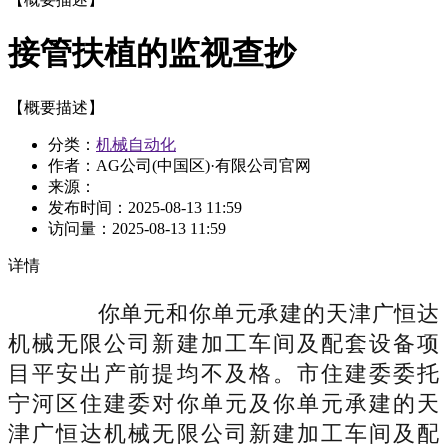
接管扶植的监视查抄
【概要描述】
分类：
机械自动化
作者：AG公司(中国区)·有限公司官网
来源：
发布时间：
2025-08-13 11:59
访问量：
2025-08-13 11:59
详情
你单元和你单元承建的天津广恒达
机械无限公司新建加工车间及配套设备项
目平安出产前提均不及格。市住建委委托
宁河区住建委对你单元及你单元承建的天
津广恒达机械无限公司新建加工车间及配