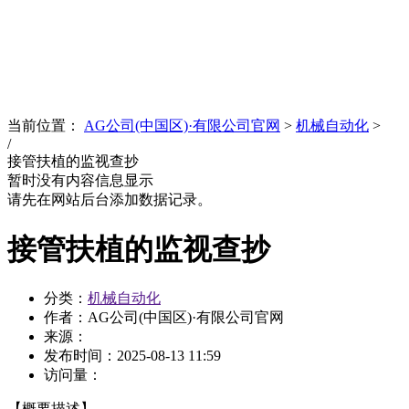
News
文化品牌
当前位置：
AG公司(中国区)·有限公司官网
>
机械自动化
>
/
接管扶植的监视查抄
暂时没有内容信息显示
请先在网站后台添加数据记录。
接管扶植的监视查抄
分类：
机械自动化
作者：AG公司(中国区)·有限公司官网
来源：
发布时间：
2025-08-13 11:59
访问量：
【概要描述】