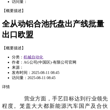
访问量：
【概要描述】
全从动铝合池托盘出产线批量
出口欧盟
【概要描述】
分类：
机械自动化
作者：AG公司(中国区)·有限公司官网
来源：
发布时间：
2025-08-11 08:45
访问量：
2025-08-11 08:45
详情
营业方面，手艺目标达到行业领先
程度。笼盖大大都新能源汽车国产及合伙