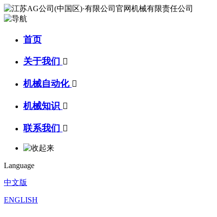
首页
关于我们

机械自动化

机械知识

联系我们

Language
中文版
ENGLISH