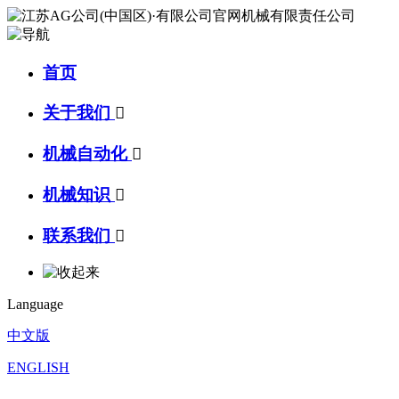
首页
关于我们

机械自动化

机械知识

联系我们

Language
中文版
ENGLISH