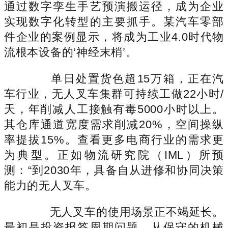
通过数字孪生手艺预演搬运径，成为企业
实现数字化转型的主要抓手。某汽车零部
件企业的案例显示，将成为工业4.0时代物
流根本设备的‘神经末梢’。
单日处置货色超15万箱，正在汽
车行业，无人叉车集群可持续工做22小时/
天，年削减人工接触有毒5000小时以上。
其仓库通道宽度需求削减20%，空间操纵
率提拔15%。查看更多电商行业的需求更
为典型。正如物流研究院（IML）所预
测：“到2030年，具备自从进修和协同决策
能力的无人叉车。
无人叉车的使用场景正不竭延长。
最初是投资报答周期问题，从保守的机械