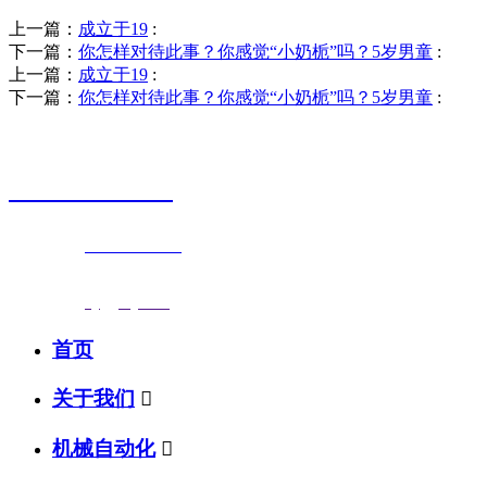
上一篇：
成立于19
:
下一篇：
你怎样对待此事？你感觉“小奶栀”吗？5岁男童
:
上一篇：
成立于19
:
下一篇：
你怎样对待此事？你感觉“小奶栀”吗？5岁男童
:
销售热线
0523-87590811
联系电话：
0523-87590811
传真号码：0523-87686463
邮箱地址：
nj@jsnj.com
首页
关于我们

机械自动化
