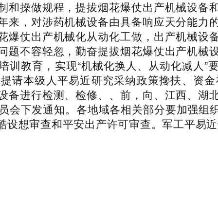
制和操做规程，提拔烟花爆仗出产机械设备
年来，对涉药机械设备由具备响应天分能力
花爆仗出产机械化从动化工做，出产机械设
问题不容轻忽，勤奋提拔烟花爆仗出产机械
培训教育，实现“机械化换人、从动化减人”
提请本级人平易近研究采纳政策搀扶、资金
设备进行检测、检修、、前，向、江西、湖
委员会下发通知。各地域各相关部分要加强组
酷设想审查和平安出产许可审查。军工平易近