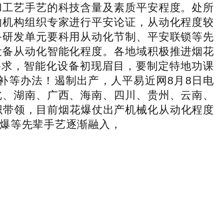
和工艺手艺的科技含量及素质平安程度。处所
的机构组织专家进行平安论证，从动化程度较
备研发单元要科用从动化节制、平安联锁等先
设备从动化智能化程度。各地域积极推进烟花
要求，智能化设备初现眉目，要制定特地功课
补等办法！遏制出产，人平易近网8月8日电
北、湖南、广西、海南、四川、贵州、云南、
织带领，目前烟花爆仗出产机械化从动化程度
爆等先辈手艺逐渐融入，