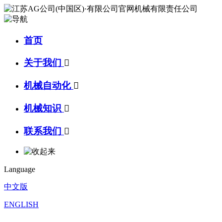
首页
关于我们

机械自动化

机械知识

联系我们

Language
中文版
ENGLISH