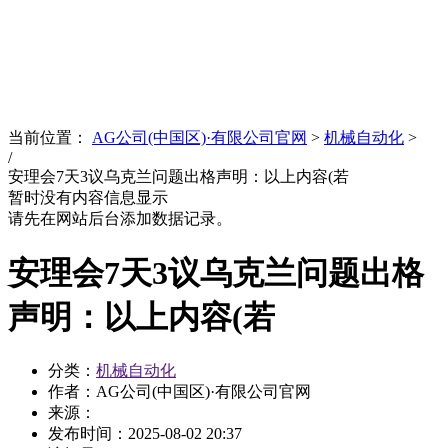
News
文化品牌
当前位置：
AG公司(中国区)·有限公司官网
>
机械自动化
>
/
安理会7天3议乌克兰问题出格声明：以上内容(若
暂时没有内容信息显示
请先在网站后台添加数据记录。
安理会7天3议乌克兰问题出格
声明：以上内容(若
分类：
机械自动化
作者：AG公司(中国区)·有限公司官网
来源：
发布时间：
2025-08-02 20:37