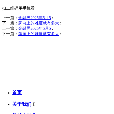
扫二维码用手机看
上一篇：
金融界2025年5月5
:
下一篇：
牌向上的难度就有多大
:
上一篇：
金融界2025年5月5
:
下一篇：
牌向上的难度就有多大
:
销售热线
0523-87590811
联系电话：
0523-87590811
传真号码：0523-87686463
邮箱地址：
nj@jsnj.com
首页
关于我们
