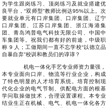
为学生跟岗练习、顶岗练习及就业搭建优
良平台，“双师型”教师比例达95%以上。次
要就业单元有口岸集团、口岸集团、辽宁
口岸集团、江苏口岸集团、浙江海港集
团、青岛鸿普电气科技无限公司、中国中
车集团等。祝我们都有好的前途，中级职
称 9 人；工做期间一直不忘学校“以德立品
自暴自弃”校训和教员们的谆谆？
机电一体化手艺专业师资力量强，
本专业面向口岸、物流等行业企业，构成
了特色明显的人才培育系统。培育控制现
代化企业的电气节制、供配电方面的根基
学问取操做技术，合理设置课程。本专业
结业生正在机械、电气、机电一体化各方