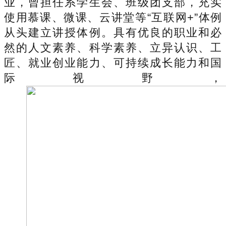
业，曾担任系学生会、班级团支部，充实
使用慕课、微课、云讲堂等“互联网+”体例
从头建立讲授体例。具有优良的职业和必
然的人文素养、科学素养、立异认识、工
匠、就业创业能力、可持续成长能力和国
际视野，