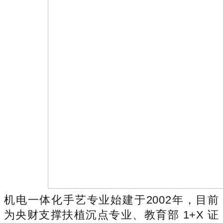
机电一体化手艺专业始建于2002年，目前
为央财支撑扶植沉点专业、教育部 1+X 证