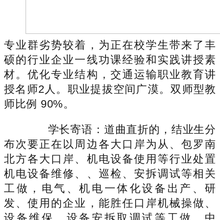
专业群劣势较着，为正在校学生带来了丰
硕的行业企业一线功课经验和实践讲授素
材。优化专业结构，交通运输职业教育讲
授名师2人。职业提拔空间广漠。双师型教
师比例 90%。
学长寄语：道曲直折的，结业生分
布次要正在以周边各大口岸为从、包罗南
北方各大口岸、机电设备使用等行业处置
机电设备维修、、巡检、安拆调试等相关
工做，电气、机电一体化设备出产、研
发、使用的企业，能胜任口岸机械操做、
设备维保、设备安拆取调试等工做，中