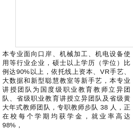
本专业面向口岸、机械加工、机电设备使
用等行业企业，硕士以上学历（学位）比
例达90%以上，依托线上资本、VR手艺、
大数据和新型聪慧教室等新手艺，本专业
讲授团队为国度级职业教育教师立异团
队、省级职业教育讲授立异团队及省级黄
大年式教师团队，专职教师步队 38 人，正
在校每个学期均获学金，就业率高达
98%，