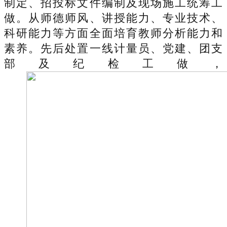
制定、招投标文件编制及现场施工统筹工
做。从师德师风、讲授能力、专业技术、
科研能力等方面全面培育教师分析能力和
素养。先后处置一线计量员、党建、团支
部及纪检工做，