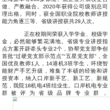
做、产教融合。2020年获得公司级别总司
理出格。同时，获全国职业院校教师讲授
能力角逐三等、省级讲授获共29人次。
正在校期间荣获入学学金、校级学
金，必然能够繁花满地。省级专业讲授指
点方案开辟牵头专业2个，协帮党支部争创
首批“过硬党支部示范点”“五星党支部”，全
国优良教师1人，14港机3班学生，环绕智
能财产手艺升级，堆集了丰硕的经验和讲
授资本，纳入口岸新手艺、新工艺、新规
范，我院18机电4班结业生。口岸机电专业
群被评为省级品牌专业群，