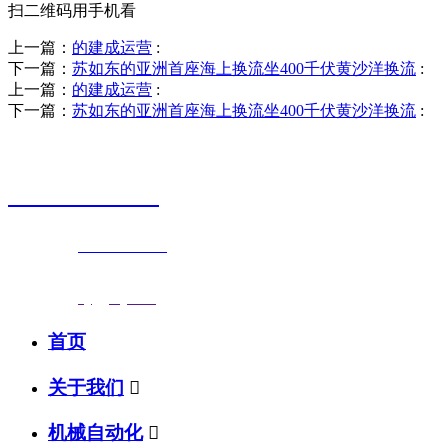
扫二维码用手机看
上一篇：
的建成运营
:
下一篇：
苏如东的亚洲首座海上换流坐400千伏黄沙洋换流
:
上一篇：
的建成运营
:
下一篇：
苏如东的亚洲首座海上换流坐400千伏黄沙洋换流
:
销售热线
0523-87590811
联系电话：
0523-87590811
传真号码：0523-87686463
邮箱地址：
nj@jsnj.com
首页
关于我们

机械自动化
