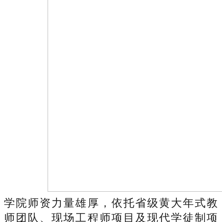
学院师资力量雄厚，依托省级黄大年式教
师团队、现场工程师项目及现代学徒制项