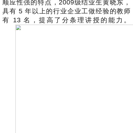
顺应性强的特点，2009级结业生黄晓东，
具有 5 年以上的行业企业工做经验的教师
有 13 名，提高了分条理讲授的能力。