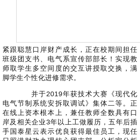
紧跟聪慧口岸财产成长，正在校期间担任
班级团支书、电气系宣传部部长！实现教
师取学生多空间度的交互讲授取交换，满
脚学生个性化进修需求。
并于2019年获技术大赛《现代化
电气节制系统安拆取调试》集体二等。正
在线上资本根本上，兼任教师全数具有口
岸及相关企业3年以上工做履历，五年后插
手国泰星云表示优良获得最佳员工，现任