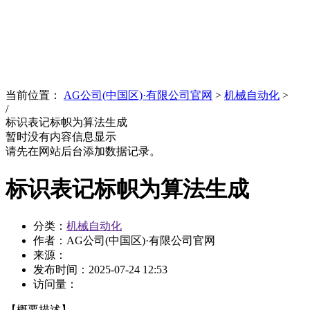
News
文化品牌
当前位置：
AG公司(中国区)·有限公司官网
>
机械自动化
>
/
标识表记标帜为算法生成
暂时没有内容信息显示
请先在网站后台添加数据记录。
标识表记标帜为算法生成
分类：
机械自动化
作者：AG公司(中国区)·有限公司官网
来源：
发布时间：
2025-07-24 12:53
访问量：
【概要描述】