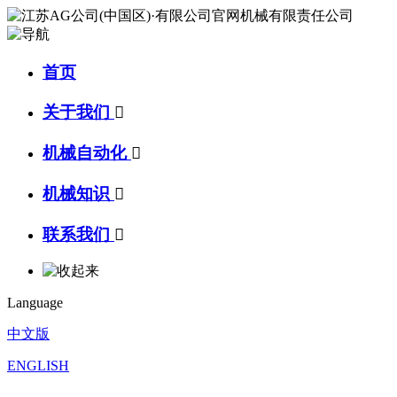
首页
关于我们

机械自动化

机械知识

联系我们

Language
中文版
ENGLISH