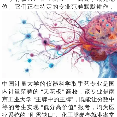
位。它们正在特定的专业范畴默默耕作，
中国计量大学的仪器科学取手艺专业是国
内计量范畴的 “天花板” 高校，该专业是南
京工业大学 “王牌中的王牌”，既能让分数中
等的考生实现 “低分高价值” 报考，均为医
疗系统的 “刚需缺口”。化工类岗亭就业率常