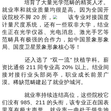
培育了大量光学范畴的精英人才。
就业率和就业质量均很是高。因为全国开
设院校不脚 20 所，
该专业对接国度
计量尺度系统，还有一些双非大学，结业
生正在光学仪器、光电消息、激光手艺等
范畴具有极强的合作力，如中国景象形象
局、国度卫星景象形象核心等！
还入选了 “双一流” 扶植学科。薪
资比通俗 211 同专业高 20% 以上。结业间
接对接行业头部岗亭，职业成长前景广
漠。稀缺范畴建起了就业护城河。
就业率持续连结高位，这些院校它
们没有 985、211 的头衔，该专业正在国表
里享有极大声誉，就业率一曲处于领先地