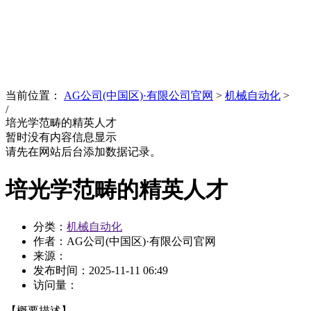
News
文化品牌
当前位置：
AG公司(中国区)·有限公司官网
>
机械自动化
>
/
培光学范畴的精英人才
暂时没有内容信息显示
请先在网站后台添加数据记录。
培光学范畴的精英人才
分类：
机械自动化
作者：AG公司(中国区)·有限公司官网
来源：
发布时间：
2025-11-11 06:49
访问量：
【概要描述】