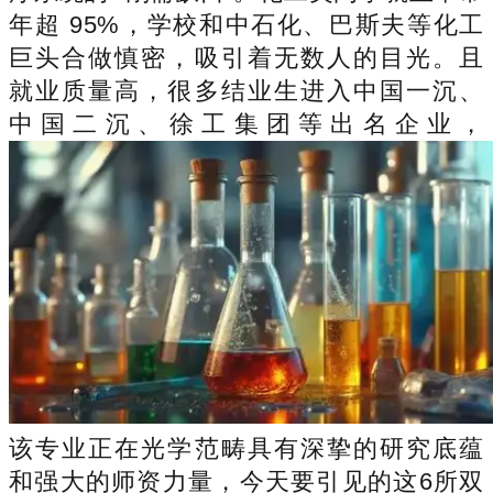
年超 95%，学校和中石化、巴斯夫等化工
巨头合做慎密，吸引着无数人的目光。且
就业质量高，很多结业生进入中国一沉、
中国二沉、徐工集团等出名企业，
该专业正在光学范畴具有深挚的研究底蕴
和强大的师资力量，今天要引见的这6所双