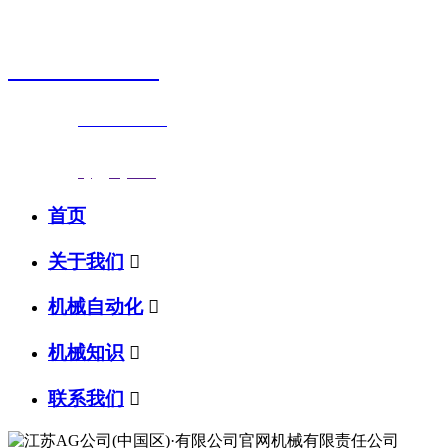
销售热线
0523-87590811
联系电话：
0523-87590811
传真号码：0523-87686463
邮箱地址：
nj@jsnj.com
首页
关于我们

机械自动化

机械知识

联系我们
