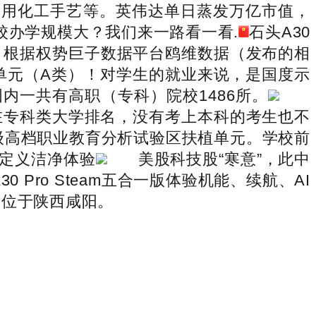
使用化工手艺等。英伟达单日蒸发万亿市值，
校办学规模大？我们来一路看一看.
石头A30
选择呢？根据权势巨子数据平台鸥维数据（发布的相
植单元（A类）！对学生的就业来说，是国度示
内一共有高职（专科）院校1486所。
在专科类大学排名，没有考上本科的考生也不
级高档职业教育分析试验区扶植单元。学校前
从头定义洁净体验
美股科技股“寒意”，此中
ro Steam五合一版体验机能、续航、AI
校位于陕西咸阳。