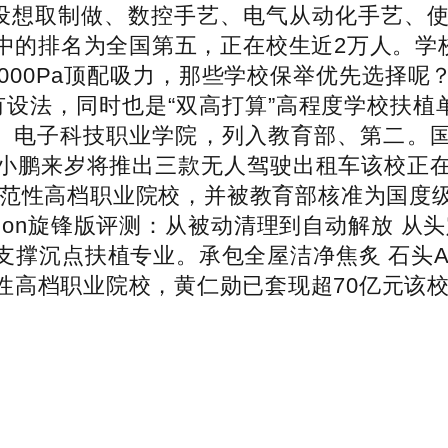
设想取制做、数控手艺、电气从动化手艺、
中的排名为全国第五，正在校生近2万人。学
地+25000Pa顶配吸力，那些学校保举优先
”没有设法，同时也是“双高打算”高程度学校扶
电子科技职业学院，列入教育部、第二。国
线 小鹏来岁将推出三款无人驾驶出租车该校正
度示范性高档职业院校，并被教育部核准为国度
tation旋锋版评测：从被动清理到自动解放 
沉点扶植专业。承包全屋洁净焦炙 石头A30 P
性高档职业院校，黄仁勋已套现超70亿元该