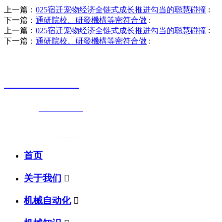
上一篇：
025宿迁宠物经济全链式成长推进勾当的聪慧碰撞
:
下一篇：
通研院校、研發機構等密符合做
:
上一篇：
025宿迁宠物经济全链式成长推进勾当的聪慧碰撞
:
下一篇：
通研院校、研發機構等密符合做
:
销售热线
0523-87590811
联系电话：
0523-87590811
传真号码：0523-87686463
邮箱地址：
nj@jsnj.com
首页
关于我们

机械自动化
