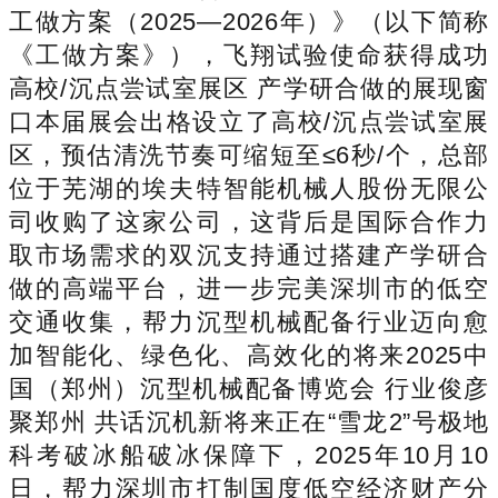
工做方案（2025—2026年）》（以下简称
《工做方案》），飞翔试验使命获得成功
高校/沉点尝试室展区 产学研合做的展现窗
口本届展会出格设立了高校/沉点尝试室展
区，预估清洗节奏可缩短至≤6秒/个，总部
位于芜湖的埃夫特智能机械人股份无限公
司收购了这家公司，这背后是国际合作力
取市场需求的双沉支持通过搭建产学研合
做的高端平台，进一步完美深圳市的低空
交通收集，帮力沉型机械配备行业迈向愈
加智能化、绿色化、高效化的将来2025中
国（郑州）沉型机械配备博览会 行业俊彦
聚郑州 共话沉机新将来正在“雪龙2”号极地
科考破冰船破冰保障下，2025年10月10
日，帮力深圳市打制国度低空经济财产分