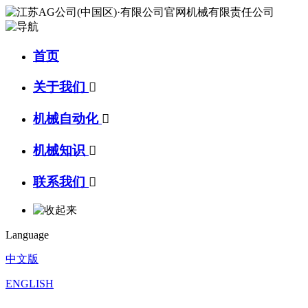
首页
关于我们

机械自动化

机械知识

联系我们

Language
中文版
ENGLISH