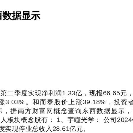
西数据显示
季度实现净利润1.33亿，现报66.65元，归
3.03%。和而泰股价上涨39.18%，投
季报显示，据南方财富网概念查询东西数据显
械人板块概念股有： 1、宇瞳光学： 公司202
季度实现停业总收入28.61亿元。