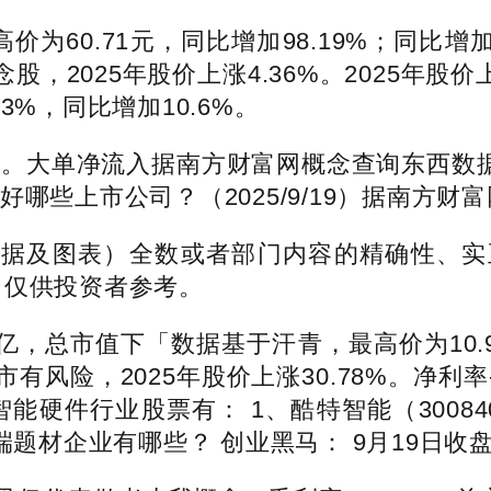
.71元，同比增加98.19%；同比增加-37.
念股，2025年股价上涨4.36%。2025年股
03%，同比增加10.6%。
3%。大单净流入据南方财富网概念查询东西数据
，利好哪些上市公司？（2025/9/19）据南
及图表）全数或者部门内容的精确性、实
给，仅供投资者参考。
，总市值下「数据基于汗青，最高价为10.94
风险，2025年股价上涨30.78%。净利率-
工智能硬件行业股票有： 1、酷特智能（30084
端题材企业有哪些？ 创业黑马： 9月19日收