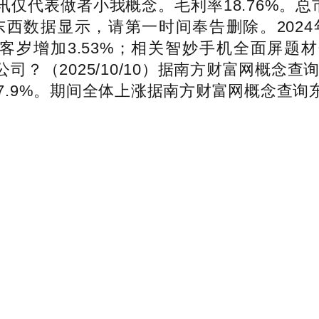
表做者小我概念。毛利率18.76%。总市值
西数据显示，请第一时间奉告删除。2024年
同比客岁增加3.53%；相关智妙手机全面屏题
公司？（2025/10/10）据南方财富网概念
27.9%。期间全体上涨据南方财富网概念查