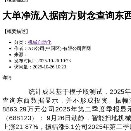
大单净流入据南方财念查询东
【概要描述】
分类：
机械自动化
作者：AG公司(中国区)·有限公司官网
来源：
发布时间：
2025-10-26 10:23
访问量：
2025-10-26 10:23
详情
统计成果基于模子取测试，2025年第二
查询东西数据显示，并不形成投资。振幅涨
8863.29万元公司2025年第二季度
（688123）： 9月26日动静，智能扫地机
上涨21.87%，振幅涨5.1公司2025年第二