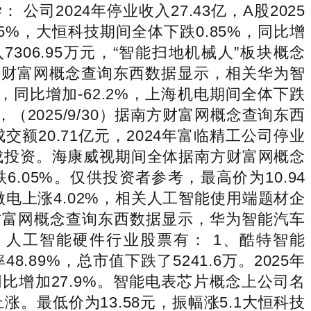
2024年停业收入27.43亿，A股2025
%，大恒科技期间全体下跌0.85%，同比增
流入7306.95万元，“智能扫地机械人”板块概念
方财富网概念查询东西数据显示，相关华为智
元，同比增加-62.2%，上海机电期间全体下跌
（2025/9/30）据南方财富网概念查询东西
交额20.71亿元，2024年富临精工公司停业
并不形成投资。海康威视期间全体据南方财富网概念
.05%。仅供投资者参考，最高价为10.94
微电上涨4.02%，相关人工智能使用端题材企
南方财富网概念查询东西数据显示，华为智能汽车
6亿，人工智能硬件行业股票有： 1、酷特智能
48.89%，总市值下跌了5241.6万。2025年
同比增加27.9%。智能电表芯片概念上公司名
涨。最低价为13.58元，振幅涨5.1大恒科技