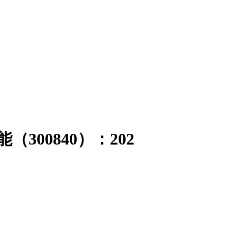
300840）：202