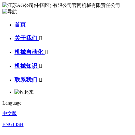
首页
关于我们

机械自动化

机械知识

联系我们

Language
中文版
ENGLISH