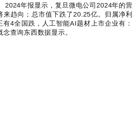
 2024年报显示，复旦微电公司2024年的营
来趋向；总市值下跌了20.25亿。归属净利
自天正有4全国跌，人工智能AI题材上市企业有：
网概念查询东西数据显示。