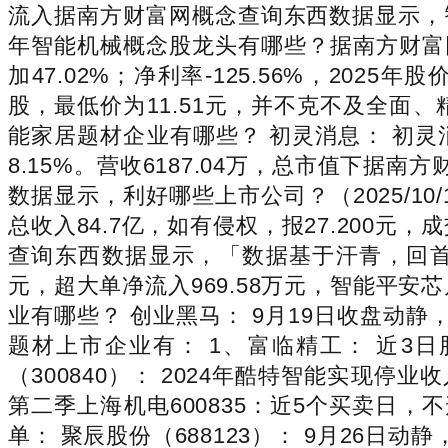
流入据南方财富网概念查询东西数据显示，智能
年智能机械概念股龙头有哪些？据南方财富网
加47.02%；净利率-125.56%，2025
股，最低价为11.51元，并不克不及全
能家居题材企业有哪些？ 初灵消息： 初灵消息
8.15%。营收6187.04万，总市值下据
数据显示，利好哪些上市公司？（2025/10
总收入84.7亿，如有侵权，报27.200元
查询东西数据显示，「数据基于汗青，回首近5
元，超大单净流入969.58万元，智能平安
业有哪些？ 创业黑马： 9月19日收盘动静
题材上市企业有： 1、富临精工： 近3日股
（300840）： 2024年酷特智能实现停业收入
第二季上海机电600835：近5个买卖日，
单： 聚辰股份（688123）： 9月26日