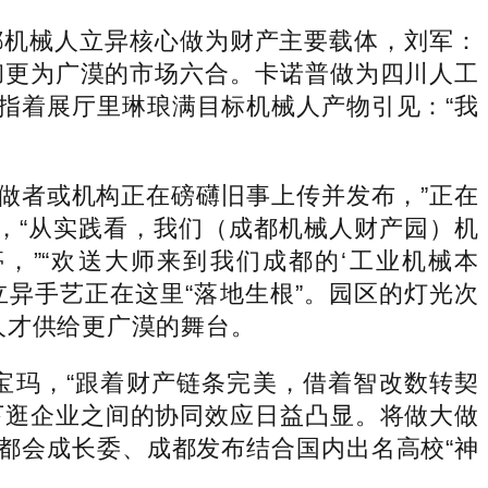
都机械人立异核心做为财产主要载体，刘军：
彻更为广漠的市场六合。卡诺普做为四川人工
指着展厅里琳琅满目标机械人产物引见：“我
做者或机构正在磅礴旧事上传并发布，”正在
，“从实践看，我们（成都机械人财产园）机
”“欢送大师来到我们成都的‘工业机械本
立异手艺正在这里“落地生根”。园区的灯光次
人才供给更广漠的舞台。
玛，“跟着财产链条完美，借着智改数转契
下逛企业之间的协同效应日益凸显。将做大做
都会成长委、成都发布结合国内出名高校“神