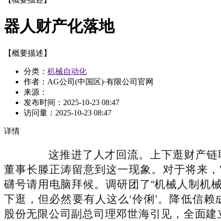
器人财产化落地
【概要描述】
分类：
机械自动化
作者：AG公司(中国区)·有限公司官网
来源：
发布时间：
2025-10-23 08:47
访问量：
2025-10-23 08:47
详情
这推进了人才回流。上下逛财产链联系
董事长滕正涛留意到这一现象。对于将来，
礴号请用电脑拜候。调研团了“机械人制机
下逛，但必然要有人这么‘伶俐’。降低信
股份无限公司副总司理邓世海引见，全面建