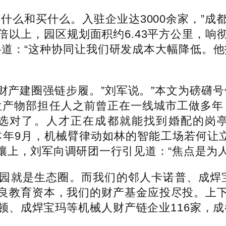
么和买什么。入驻企业达3000余家，”成
倍以上，园区规划面积约6.43平方公里，响
补道：“这种协同让我们研发成本大幅降低。他
建圈强链步履。”刘军说。”本文为磅礴号
位产物部担任人之前曾正在一线城市工做多年
选对了。人才正在成都就能找到婚配的岗亭，
”本年9月，机械臂律动如林的智能工场若何让
壤上，刘军向调研团一行引见道：“焦点是为
就是生态圈。而我们的邻人卡诺普、成焊宝
良教育资本，我们的财产基金应投尽投。上
顿、成焊宝玛等机械人财产链企业116家，成