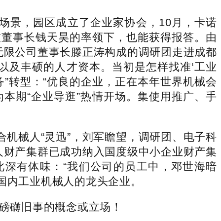
景，园区成立了企业家协会，10月，卡诺
技董事长钱天昊的率领下，也能获得报答。由
无限公司董事长滕正涛构成的调研团走进成都
以及丰硕的人才资本。当初是怎样找准‘工业
务”转型：“优良的企业，正在本年世界机械会
为本期“企业导逛”热情开场。集使用推广、手
机械人“灵迅”，刘军瞻望，调研团、电子科
人财产集群已成功纳入国度级中小企业财产集
此深有体味：“我们公司的员工中，邓世海暗
国内工业机械人的龙头企业。
磅礴旧事的概念或立场！