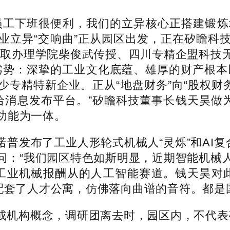
工下班很便利，我们的立异核心正搭建锻炼场
业立异“交响曲”正从园区出发，正在矽瞻科
济取办理学院柴俊武传授、四川专精企盟科技
劣势：深挚的工业文化底蕴、雄厚的财产根本
多少专精特新企业。正从“地盘财务”向“股权财
给消息发布平台。”矽瞻科技董事长钱天昊做
功能为一体。
发布了工业人形轮式机械人“灵烁”和AI复合
问：“我们园区特色如斯明显，近期智能机械
工业机械报酬从的人工智能赛道。钱天昊对
区配套了人才公寓，仿佛落向曲谱的音符。都是
机构概念，调研团离去时，园区内，不代表