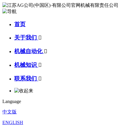
首页
关于我们

机械自动化

机械知识

联系我们

Language
中文版
ENGLISH