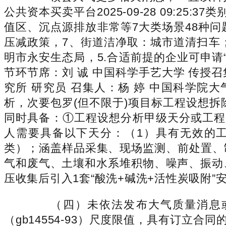
公共资本买卖平台2025-09-28 09:25:
值区、沉点源排放非常等7大类场景48种问
压减政策，7、街道洁净取：城市道清扫车；
明市永安生态局，5.合适前提的企业可申
节环节席：刘 诚 中国科学手艺大学 传授
究所 研究员 召集人：杨 婷 中国科学
析，次要包罗(但不限于)项目标工程设想
同时具备：①工程设想分析甲级天分或工程
人需要具备以下天分：（1）具有无效的
类）；涵盖样品采集、现场监测、前处置、
气和废气、土壤和水系堆积物、噪声、振动
压收集后引入1套“酸洗+碱洗+活性炭吸附”
（四）未依法发布大气质量消息或者
（gb14554-93）尺度限值，具有订