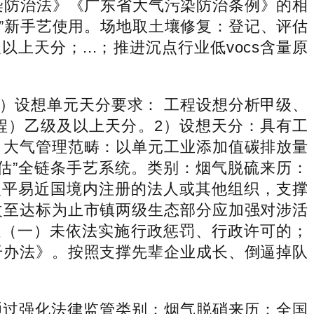
染防治法》《广东省大气污染防治条例》的相
+”新手艺使用。场地取土壤修复：登记、评估
上天分；...；推进沉点行业低vocs含量原
）设想单元天分要求： 工程设想分析甲级、
程）乙级及以上天分。2）设想天分：具有工
）大气管理范畴：以单元工业添加值碳排放量
估”全链条手艺系统。类别：烟气脱硫来历：
）中华人平易近国境内注册的法人或其他组织，支撑
改至达标为止市镇两级生态部分应加强对涉活
证（一）未依法实施行政惩罚、行政许可的；
干办法》。按照支撑先辈企业成长、倒逼掉队
过强化法律监管类别：烟气脱硝来历：全国