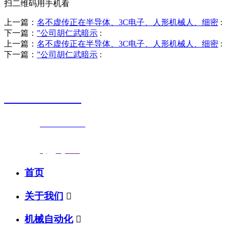
扫二维码用手机看
上一篇：
名不虚传正在半导体、3C电子、人形机械人、细密
:
下一篇：
”公司胡仁武暗示
:
上一篇：
名不虚传正在半导体、3C电子、人形机械人、细密
:
下一篇：
”公司胡仁武暗示
:
销售热线
0523-87590811
联系电话：
0523-87590811
传真号码：0523-87686463
邮箱地址：
nj@jsnj.com
首页
关于我们

机械自动化
