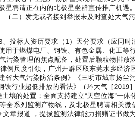
极星聘请正在内的北极星坐群宣传推广机遇
。（二）发觉或者接到举报未及时查处大气污染
、投标人资历要求（1）天分要求（应同时满
使用于燃煤电厂、钢铁、有色金属、化工等
做为大气污染管理的焦点配备，处置后颗粒物排
求。即提拔律例尺度引领，广州开辟区取东莞水乡经
建省大气污染防治条例》《三明市城市扬尘
铁行业超低排放的看法》（环大气［2019
染土壤的处置；全面支持建立“天空位海”一
等全系列监测产物线，及北极星聘请相关微
+文章报道 ，提拔监测法律能力捐赠证书做