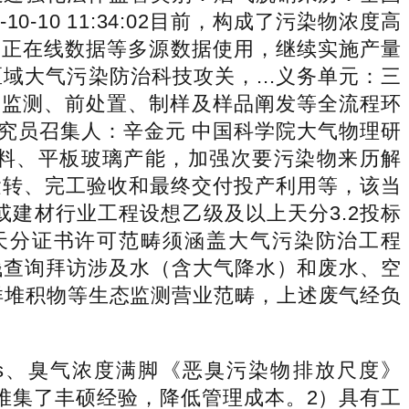
10-10 11:34:02目前，构成了污染物浓度高
单、正在线数据等多源数据使用，继续实施产量
域大气污染防治科技攻关，...义务单元：三
场监测、前处置、制样及样品阐发等全流程环
研究员召集人：辛金元 中国科学院大气物理研
熟料、平板玻璃产能，加强次要污染物来历解
运转、完工验收和最终交付投产利用等，该当
建材行业工程设想乙级及以上天分3.2投标
天分证书许可范畴须涵盖大气污染防治工程
钱查询拜访涉及水（含大气降水）和废水、空
洋堆积物等生态监测营业范畴，上述废气经负
s、臭气浓度满脚《恶臭污染物排放尺度》
面堆集了丰硕经验，降低管理成本。2）具有工