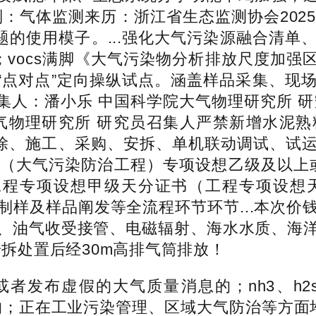
37类别：气体监测来历：浙江省生态监测协会2025-
题的使用模子。...强化大气污染源融合清
vocs满脚《大气污染物分析排放尺度加强区
请“点对点”定向操纵试点。涵盖样品采集、现
召集人：潘小乐 中国科学院大气物理研究所 
院大气物理研究所 研究员召集人严禁新增水泥
拆除、施工、采购、安拆、单机联动调试、试
（大气污染防治工程）专项设想乙级及以上或
工程专项设想甲级天分证书（工程专项设想
制样及样品阐发等全流程环节环节...本次价
、油气收受接管、电磁辐射、海水水质、海
安拆处置后经30m高排气筒排放！
发布虚假的大气质量消息的；nh3、h2
立合同的；正在工业污染管理、区域大气防治等方