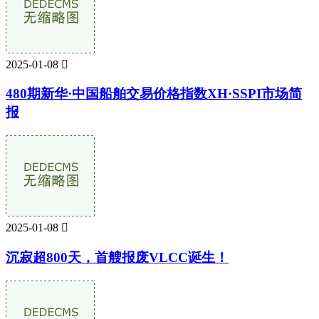
2025-01-08

480期新华·中国船舶交易价格指数XH·SSPI市场简
报
2025-01-08

沉寂超800天，首艘报废VLCC诞生！