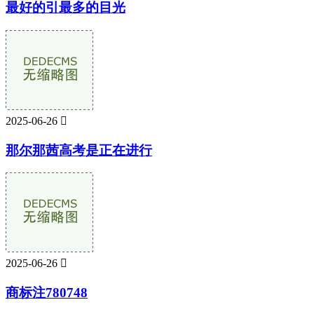
最好的引最多的目光
2025-06-26

那尔那茜高考是正在进行
2025-06-26

商标注780748