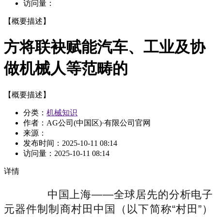
访问量：
【概要描述】
方将联袂赋能汽车、工业及协
做机械人等范畴的
【概要描述】
分类：
机械知识
作者：AG公司(中国区)·有限公司官网
来源：
发布时间：
2025-10-11 08:14
访问量：
2025-10-11 08:14
详情
中国上海——全球居先的分析电子
元器件制制商村田中国（以下简称“村田”）