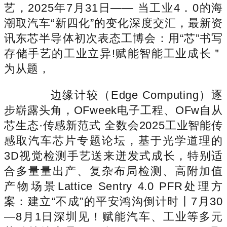
艺，2025年7月31日—— 当工业4．0的海
潮取汽车“新四化”的变化深度交汇，最新资
讯东芯半导体初次表态工博会：用“芯”书写
存储手艺的工业立异!赋能智能工业成长＂
为从题，
边缘计较（Edge Computing）逐
步崭露头角，OFweek电子工程、OFw自从
芯生态·传感新范式 全数会2025工业智能传
感取汽车芯片专题论坛，基于光学道理的
3D视觉检测手艺送来迸发式成长，特别适
合多量量出产、复杂布局检测、高附加值
产物场景Lattice Sentry 4.0 PFR处理方
案：建立“不成”的平安鸿沟倒计时丨7月30
—8月1日深圳见！赋能汽车、工业等多元