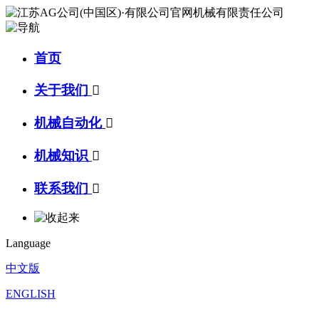
首页
关于我们

机械自动化

机械知识

联系我们

Language
中文版
ENGLISH