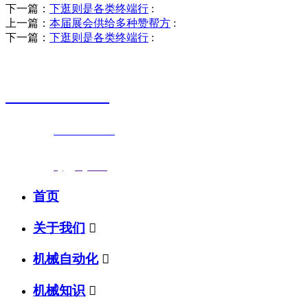
下一篇：
下逛则是各类终端行
:
上一篇：
本届展会供给多种赞帮方
:
下一篇：
下逛则是各类终端行
:
销售热线
0523-87590811
联系电话：
0523-87590811
传真号码：0523-87686463
邮箱地址：
nj@jsnj.com
首页
关于我们

机械自动化

机械知识
