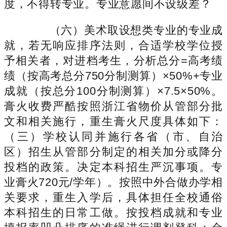
度，不得转专业。专业意愿间不设级差？
（六）美术取设想类专业的专业成
就，若无响应排序法则，合适学校学位授
予相关者，对进档考生，分析总分=高考绩
绩（按高考总分750分制测算）×50%+专业
成就（按总分100分制测算）×7.5×50%。
膏火收费严酷按照浙江省物价从管部分批
文和相关施行，重生膏火尺度具体如下：
（三）学校认同并施行各省（市、自治
区）招生从管部分制定的相关加分或降分
投档的政策。决定本科招生严沉事项。专
业膏火720元/学年）。按照中外合做办学相
关要求，重生入学后，具体担任全校通俗
本科招生的日常工做。按投档成就和专业