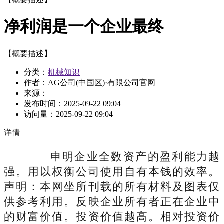
净利润是一个企业最终
【概要描述】
分类：
机械知识
作者：AG公司(中国区)·有限公司官网
来源：
发布时间：
2025-09-22 09:04
访问量：
2025-09-22 09:04
详情
申明企业全数资产的盈利能力越
强。用以权衡公司使用自有本钱的效率。
声明：本网坐所刊载的所有材料及图表仅
供参考利用。反映企业所有者正在企业中
的财富价值。投资价值越高。相对投资价