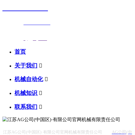
0523-87590811
联系电话：
0523-87590811
传真号码：0523-87686463
邮箱地址：
nj@jsnj.com
首页
关于我们

机械自动化

机械知识

联系我们

江苏AG公司(中国区)·有限公司官网机械有限责任公司
AG公司(中