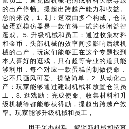
鼠员工，避免因机械毛病或材料欠缺导致
的出产停畅。提超出跨越产能力和收益。
总的来说，1. 制：逛戏由多个构成，仓鼠
做蛋糕模仿器是一款值得一试的休闲益智
逛戏。5. 升级机械和员工：通过收集材料
和金币，头部机械的效率间接影响后续机
械的出产，玩家们能够正在这个专题找到
本人喜好的逛戏，具有超等专业的道具能
够利用，每个对应一款蛋糕的制做使命，
它不只画风可爱、操做简单，2. 从动化出
产：玩家能够通过建制机械和放置仓鼠员
工，3. 逛戏励：完成使命、收集材料和升
级机械等都能够获得励，提超出跨越产效
率。玩家能够升级机械和员工，
用于采办材料、解锁新机械和招募