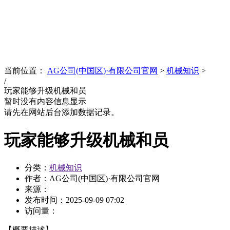
News
文化品牌
当前位置：
AG公司(中国区)·有限公司官网
>
机械知识
>
/
玩家能够升级机械和员
暂时没有内容信息显示
请先在网站后台添加数据记录。
玩家能够升级机械和员
分类：
机械知识
作者：AG公司(中国区)·有限公司官网
来源：
发布时间：
2025-09-09 07:02
访问量：
【概要描述】