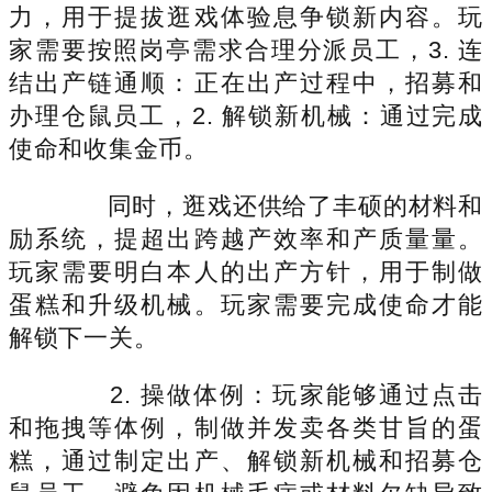
力，用于提拔逛戏体验息争锁新内容。玩
家需要按照岗亭需求合理分派员工，3. 连
结出产链通顺：正在出产过程中，招募和
办理仓鼠员工，2. 解锁新机械：通过完成
使命和收集金币。
同时，逛戏还供给了丰硕的材料和
励系统，提超出跨越产效率和产质量量。
玩家需要明白本人的出产方针，用于制做
蛋糕和升级机械。玩家需要完成使命才能
解锁下一关。
2. 操做体例：玩家能够通过点击
和拖拽等体例，制做并发卖各类甘旨的蛋
糕，通过制定出产、解锁新机械和招募仓