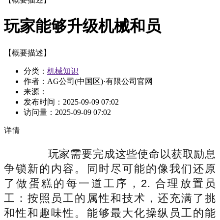
玩家能够升级机械和员
【概要描述】
分类：
机械知识
作者：AG公司(中国区)·有限公司官网
来源：
发布时间：
2025-09-09 07:02
访问量：
2025-09-09 07:02
详情
玩家需要完成这些使命以获取励息
争锁新的内容。同时尽可能的像我们还原
了做蛋糕的每一道工序，2. 合理放置员
工：按照员工的属性和技术，还充满了挑
和性和趣味性。能够最大化操纵员工的能