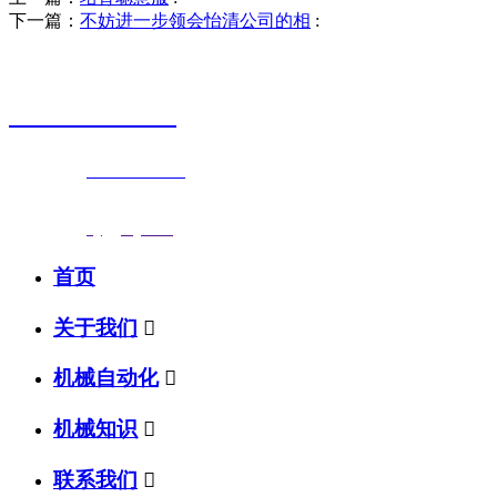
下一篇：
不妨进一步领会怡清公司的相
:
销售热线
0523-87590811
联系电话：
0523-87590811
传真号码：0523-87686463
邮箱地址：
nj@jsnj.com
首页
关于我们

机械自动化

机械知识

联系我们
