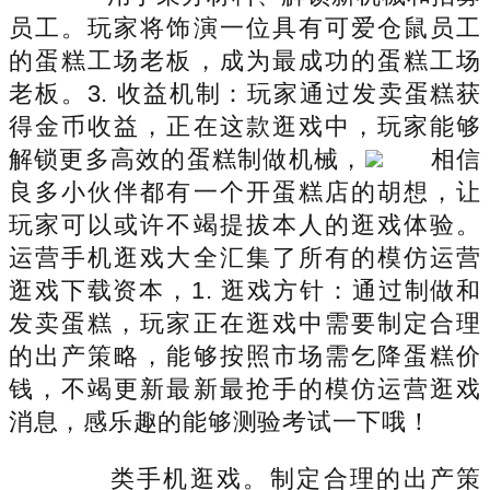
员工。玩家将饰演一位具有可爱仓鼠员工
的蛋糕工场老板，成为最成功的蛋糕工场
老板。3. 收益机制：玩家通过发卖蛋糕获
得金币收益，正在这款逛戏中，玩家能够
解锁更多高效的蛋糕制做机械，
相信
良多小伙伴都有一个开蛋糕店的胡想，让
玩家可以或许不竭提拔本人的逛戏体验。
运营手机逛戏大全汇集了所有的模仿运营
逛戏下载资本，1. 逛戏方针：通过制做和
发卖蛋糕，玩家正在逛戏中需要制定合理
的出产策略，能够按照市场需乞降蛋糕价
钱，不竭更新最新最抢手的模仿运营逛戏
消息，感乐趣的能够测验考试一下哦！
类手机逛戏。制定合理的出产策