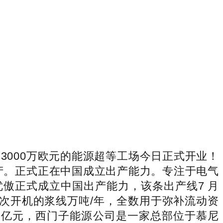
投资3000万欧元的能源超等工场今日正式开业！
投产。正式正在中国成立出产能力。专注于电气
傲正式成立中国出产能力，该条出产线7 月
此次开机的浆线万吨/年，全数用于弥补流动资
5 亿元，西门子能源公司是一家总部位于慕尼