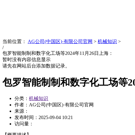
News
文化品牌
当前位置：
AG公司(中国区)·有限公司官网
>
机械知识
>
/
包罗智能制制和数字化工场等2024年11月26日上海：
暂时没有内容信息显示
请先在网站后台添加数据记录。
包罗智能制制和数字化工场等202
分类：
机械知识
作者：AG公司(中国区)·有限公司官网
来源：
发布时间：
2025-09-04 10:21
访问量：
【概要描述】