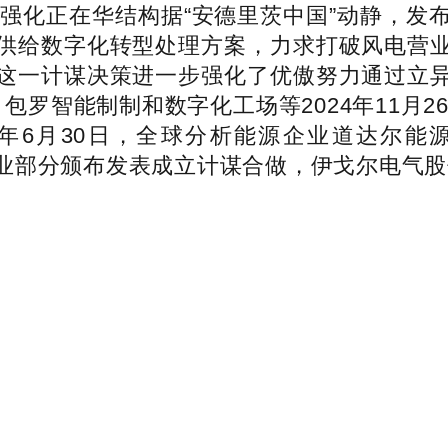
,强化正在华结构据“安德里茨中国”动静，
供给数字化转型处理方案，力求打破风电营
这一计谋决策进一步强化了优傲努力通过立
日，包罗智能制制和数字化工场等2024年11月
年6月30日，全球分析能源企业道达尔能源（To
ology 营业部分颁布发表成立计谋合做，伊戈尔电气