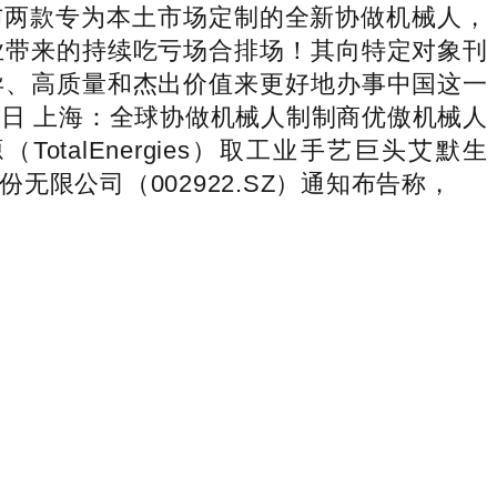
发布两款专为本土市场定制的全新协做机械人，
业带来的持续吃亏场合排场！其向特定对象刊
异、高质量和杰出价值来更好地办事中国这一
26日 上海：全球协做机械人制制商优傲机械人
talEnergies）取工业手艺巨头艾默生
股份无限公司（002922.SZ）通知布告称，