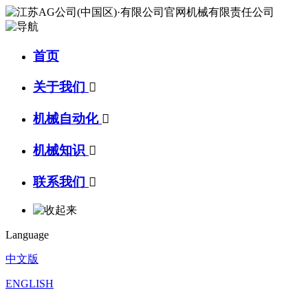
首页
关于我们

机械自动化

机械知识

联系我们

Language
中文版
ENGLISH