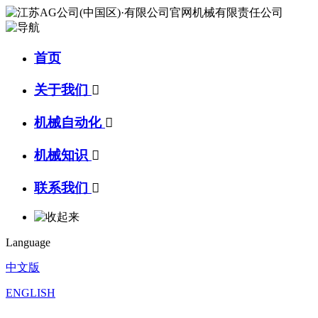
首页
关于我们

机械自动化

机械知识

联系我们

Language
中文版
ENGLISH