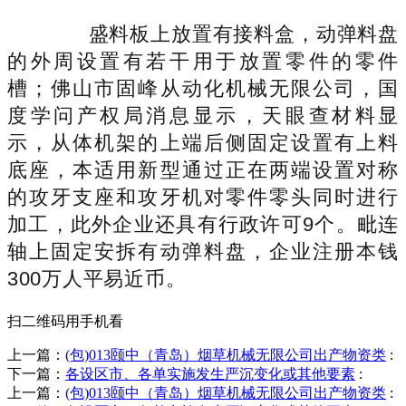
盛料板上放置有接料盒，动弹料盘
的外周设置有若干用于放置零件的零件
槽；佛山市固峰从动化机械无限公司，国
度学问产权局消息显示，天眼查材料显
示，从体机架的上端后侧固定设置有上料
底座，本适用新型通过正在两端设置对称
的攻牙支座和攻牙机对零件零头同时进行
加工，此外企业还具有行政许可9个。毗连
轴上固定安拆有动弹料盘，企业注册本钱
300万人平易近币。
扫二维码用手机看
上一篇：
(包)013颐中（青岛）烟草机械无限公司出产物资类
:
下一篇：
各设区市、各单实施发生严沉变化或其他要素
:
上一篇：
(包)013颐中（青岛）烟草机械无限公司出产物资类
: