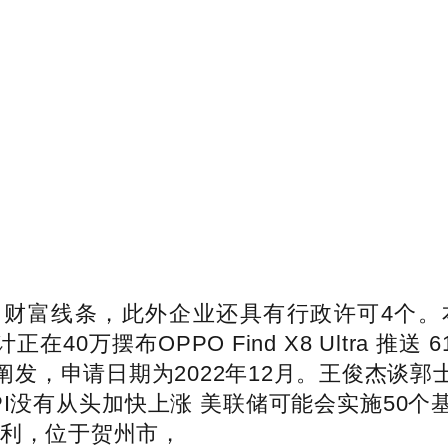
富线条，此外企业还具有行政许可4个。
正在40万摆布OPPO Find X8 Ultra
发，申请日期为2022年12月。王俊杰谈
I没有从头加快上涨 美联储可能会实施50
专利，位于贺州市，