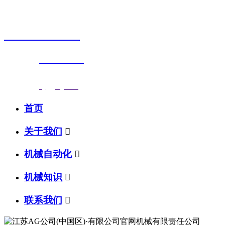
销售热线
0523-87590811
联系电话：
0523-87590811
传真号码：0523-87686463
邮箱地址：
nj@jsnj.com
首页
关于我们

机械自动化

机械知识

联系我们
