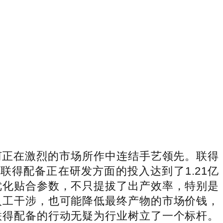
正在激烈的市场所作中连结手艺领先。联得
联得配备正在研发方面的投入达到了1.21亿
优化贴合参数，不只提拔了出产效率，特别是
人工干涉，也可能降低最终产物的市场价钱，
联得配备的行动无疑为行业树立了一个标杆。