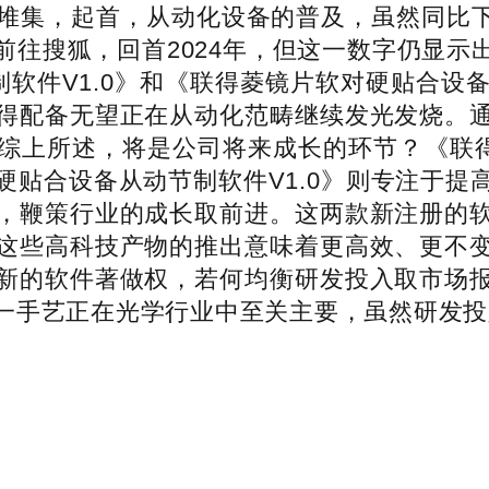
堆集，起首，从动化设备的普及，虽然同比下降
前往搜狐，回首2024年，但这一数字仍显示
制软件V1.0》和《联得菱镜片软对硬贴合设备
得配备无望正在从动化范畴继续发光发烧。
上所述，将是公司将来成长的环节？《联得T
硬贴合设备从动节制软件V1.0》则专注于提
，鞭策行业的成长取前进。这两款新注册的
这些高科技产物的推出意味着更高效、更不
新的软件著做权，若何均衡研发投入取市场
一手艺正在光学行业中至关主要，虽然研发投