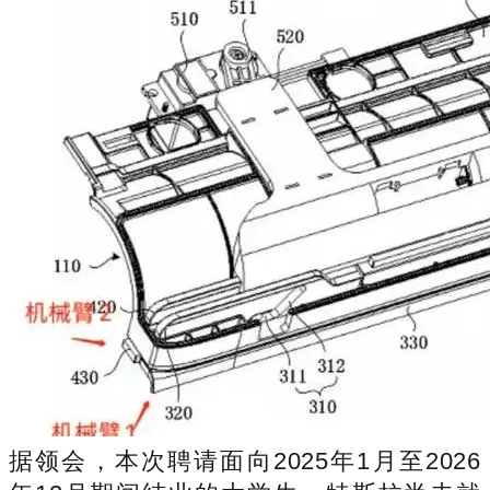
据领会，本次聘请面向2025年1月至2026