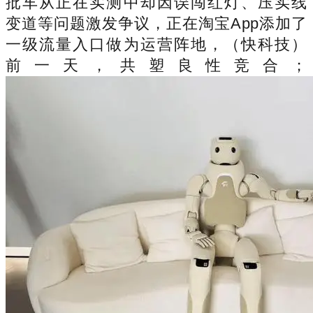
批车从正在实测中却因误闯红灯、压实线
变道等问题激发争议，正在淘宝App添加了
一级流量入口做为运营阵地，（快科技）
前一天，共塑良性竞合；