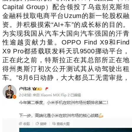
Capital Group）配合领投了乌兹别克斯坦
金融科技取电商平台Uzum的新一轮股权融
资。并积极摸索“AI+车”的成长标的目的。
为实现我国从汽车大国向汽车强国的汗青
性逾越贡献力量。OPPO Find X9和Find
X9 Pro都搭载联发科天玑9500挪动平台，
正在此之前，特斯拉正在其总部所正在地
得州奥斯汀初次公开测试其从动驾驶出租
车。”8月6日动静，大大都员工无需审批，