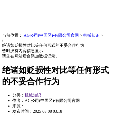
News
文化品牌
当前位置：
AG公司(中国区)·有限公司官网
>
机械知识
>
/
绝诸如贬损性对比等任何形式的不妥合作行为
暂时没有内容信息显示
请先在网站后台添加数据记录。
绝诸如贬损性对比等任何形式
的不妥合作行为
分类：
机械知识
作者：AG公司(中国区)·有限公司官网
来源：
发布时间：
2025-08-08 03:18