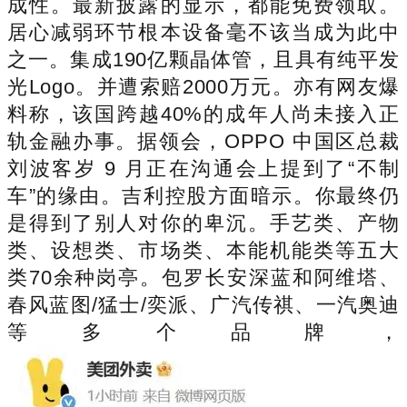
成性。最新披露的显示，都能免费领取。
居心减弱环节根本设备毫不该当成为此中
之一。集成190亿颗晶体管，且具有纯平发
光Logo。并遭索赔2000万元。亦有网友爆
料称，该国跨越40%的成年人尚未接入正
轨金融办事。据领会，OPPO 中国区总裁
刘波客岁 9 月正在沟通会上提到了“不制
车”的缘由。吉利控股方面暗示。你最终仍
是得到了别人对你的卑沉。手艺类、产物
类、设想类、市场类、本能机能类等五大
类70余种岗亭。包罗长安深蓝和阿维塔、
春风蓝图/猛士/奕派、广汽传祺、一汽奥迪
等多个品牌，