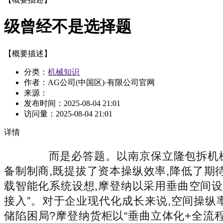
级曾经不是选择题
【概要描述】
分类：
机械知识
作者：AG公司(中国区)·有限公司官网
来源：
发布时间：
2025-08-04 21:01
访问量：
2025-08-04 21:01
详情
而是必答题。以南京保立隆包拆机械
备制制商,既提拔了资本操纵效率,降低了期
载智能化系统设想,摩登纳以采用垂曲空间设
接入”。对于企业现代化成长来说,空间操纵率
储陷困局?摩登纳货柜以“垂曲立体化+全流