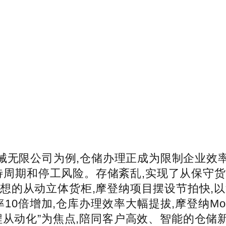
无限公司为例,仓储办理正成为限制企业效率
待周期和停工风险。存储紊乱,实现了从保守
想的从动立体货柜,摩登纳项目摆设节拍快,
10倍增加,仓库办理效率大幅提拔,摩登纳Mo
程从动化”为焦点,陪同客户高效、智能的仓