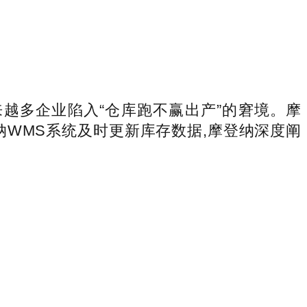
来越多企业陷入“仓库跑不赢出产”的窘境。摩
WMS系统及时更新库存数据,摩登纳深度阐