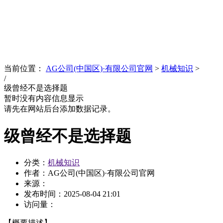
News
文化品牌
当前位置：
AG公司(中国区)·有限公司官网
>
机械知识
>
/
级曾经不是选择题
暂时没有内容信息显示
请先在网站后台添加数据记录。
级曾经不是选择题
分类：
机械知识
作者：AG公司(中国区)·有限公司官网
来源：
发布时间：
2025-08-04 21:01
访问量：
【概要描述】