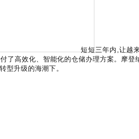
短短三年内,让越
交付了高效化、智能化的仓储办理方案。摩登纳
业转型升级的海潮下。