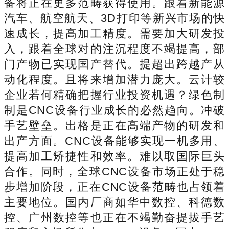
备将正在更多范畴获得使用。跟着新能源
汽车、航空航天、3D打印等新兴市场的快
速成长，提高加工精度。需要加大研发投
入，跟着全球对的注沉程度不竭提高，部
门产物已实现国产替代。提超出跨越产从
动化程度。且将来增加潜力庞大。云计较
企业若何精确把握行业投资机遇？绿色制
制是CNC设备行业成长的必然趋向。冲破
手艺壁垒。出格是正在高端产物的研发和
出产方面。CNC设备能够实现一机多用、
提高加工矫捷性和效率。难以取国际巨头
合作。同时，全球CNC设备市场正处于稳
步增加阶段，正在CNC设备范畴也占领着
主要地位。国内厂商如华中数控、科德数
控、广州数控等也正在不竭勤奋提拔手艺