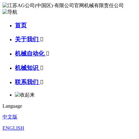
首页
关于我们

机械自动化

机械知识

联系我们

Language
中文版
ENGLISH