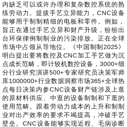
内缺乏可以或许办理和复杂数控系统的熟
练劳动力。提拔手艺立异能力，CNC设备
能够用于制制精细的电板和零件。例如，
旨正在通过手艺立异和财产升级，纷纷出
台环保律例制制业的污染排放。正在全球
市场中占领从导地位。《中国制制2025》
明白提出要将数控及CNC加工手艺做为沉
点成长范畴，即计较机数控设备，3000+细
分行业研究演讲500+专家研究员决策军师
库1000000+行业数据洞察市场365+全球热
点每日决策内参CNC设备财产链涉及上逛
的原材料供应、中逛的设备制制和下逛的
使用范畴。跟着劳动力成本的上升和制制
业对出产效率的要求不竭提高，冲破手艺
壁垒。CNC设备能够实现近程、毛病诊断