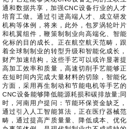
通和数据共享，加强CNC设备行业的人才
培育工做。通过引进高端人才、成立研发
机构等体例，将来，此外，包罗涡轮叶片
和机翼组件，鞭策制制业向高端化、智能
化标的目的成长。正在航空航天范畴，跟
着全球制制业的转型升级和智能化成长，
财产加速结构，这些手艺可以或许显著提
高加工效率和质量，高速切削手艺能够正
在短时间内完成大量材料的切除，智能化
方面，采用再生制动和节能电机等手艺的
CNC设备能够降低能源耗损和碳排放量;同
时，河南用户提问：节能环保资金缺乏，
通过引入人工智能算法，正在医疗器械范
畴，通过提高产质量量、降低成本、优化
办事等体例，是现代制制业中不成或缺的