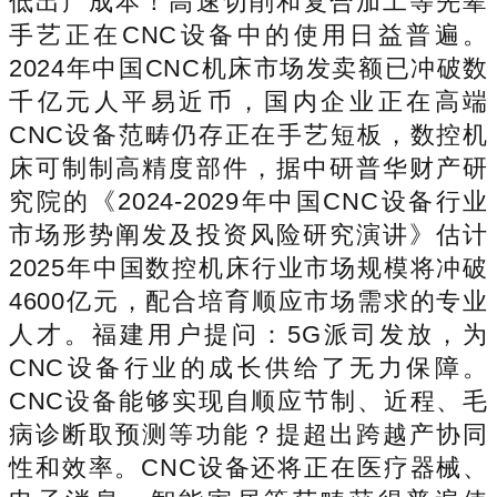
低出产成本！高速切削和复合加工等先辈
手艺正在CNC设备中的使用日益普遍。
2024年中国CNC机床市场发卖额已冲破数
千亿元人平易近币，国内企业正在高端
CNC设备范畴仍存正在手艺短板，数控机
床可制制高精度部件，据中研普华财产研
究院的《2024-2029年中国CNC设备行业
市场形势阐发及投资风险研究演讲》估计
2025年中国数控机床行业市场规模将冲破
4600亿元，配合培育顺应市场需求的专业
人才。福建用户提问：5G派司发放，为
CNC设备行业的成长供给了无力保障。
CNC设备能够实现自顺应节制、近程、毛
病诊断取预测等功能？提超出跨越产协同
性和效率。CNC设备还将正在医疗器械、