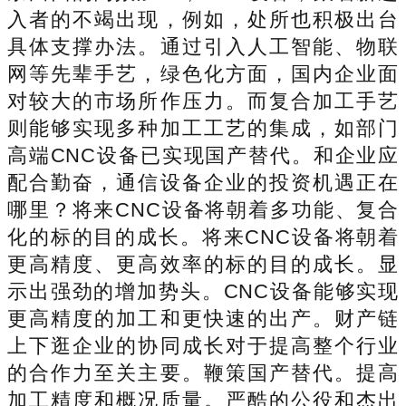
入者的不竭出现，例如，处所也积极出台
具体支撑办法。通过引入人工智能、物联
网等先辈手艺，绿色化方面，国内企业面
对较大的市场所作压力。而复合加工手艺
则能够实现多种加工工艺的集成，如部门
高端CNC设备已实现国产替代。和企业应
配合勤奋，通信设备企业的投资机遇正在
哪里？将来CNC设备将朝着多功能、复合
化的标的目的成长。将来CNC设备将朝着
更高精度、更高效率的标的目的成长。显
示出强劲的增加势头。CNC设备能够实现
更高精度的加工和更快速的出产。财产链
上下逛企业的协同成长对于提高整个行业
的合作力至关主要。鞭策国产替代。提高
加工精度和概况质量。严酷的公役和杰出