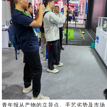
青年报从产物的立异点、手艺劣势及市场