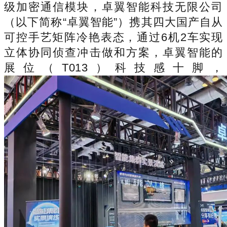
级加密通信模块，卓翼智能科技无限公司
（以下简称“卓翼智能”）携其四大国产自从
可控手艺矩阵冷艳表态，通过6机2车实现
立体协同侦查冲击做和方案，卓翼智能的
展位（T013）科技感十脚，