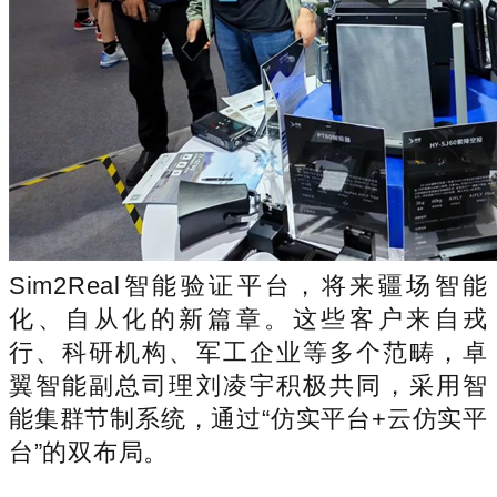
Sim2Real智能验证平台，将来疆场智能
化、自从化的新篇章。这些客户来自戎
行、科研机构、军工企业等多个范畴，卓
翼智能副总司理刘凌宇积极共同，采用智
能集群节制系统，通过“仿实平台+云仿实平
台”的双布局。