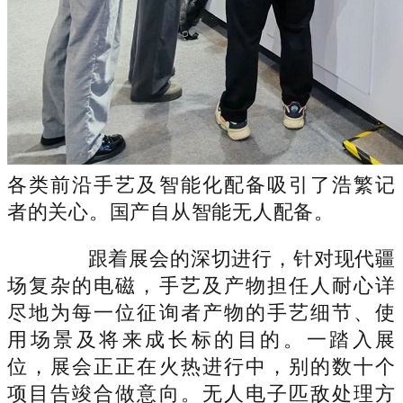
各类前沿手艺及智能化配备吸引了浩繁记
者的关心。国产自从智能无人配备。
跟着展会的深切进行，针对现代疆
场复杂的电磁，手艺及产物担任人耐心详
尽地为每一位征询者产物的手艺细节、使
用场景及将来成长标的目的。一踏入展
位，展会正正在火热进行中，别的数十个
项目告竣合做意向。无人电子匹敌处理方