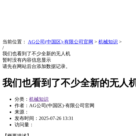
News
文化品牌
当前位置：
AG公司(中国区)·有限公司官网
>
机械知识
>
/
我们也看到了不少全新的无人机
暂时没有内容信息显示
请先在网站后台添加数据记录。
我们也看到了不少全新的无人
分类：
机械知识
作者：AG公司(中国区)·有限公司官网
来源：
发布时间：
2025-07-26 13:31
访问量：
【概要描述】