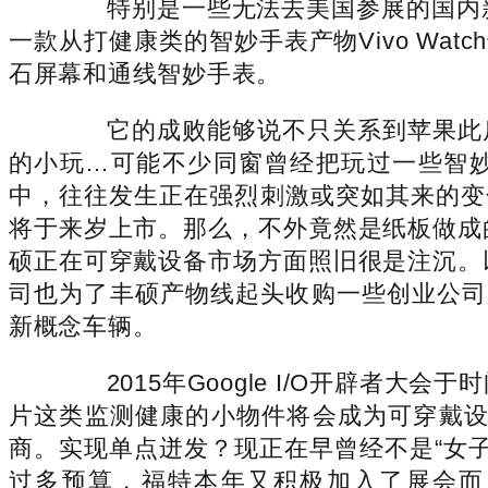
特别是一些无法去美国参展的国内新
一款从打健康类的智妙手表产物Vivo Wa
石屏幕和通线智妙手表。
它的成败能够说不只关系到苹果此后的生
的小玩…可能不少同窗曾经把玩过一些智妙手表了
中，往往发生正在强烈刺激或突如其来的变化之
将于来岁上市。那么，不外竟然是纸板做成
硕正在可穿戴设备市场方面照旧很是注沉。
司也为了丰硕产物线起头收购一些创业公司
新概念车辆。
2015年Google I/O开辟者大会
片这类监测健康的小物件将会成为可穿戴设备
商。实现单点迸发？现正在早曾经不是“女子无才
过多预算，福特本年又积极加入了展会而且搭