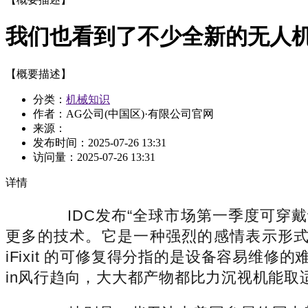
我们也看到了不少全新的无人
【概要描述】
分类：
机械知识
作者：AG公司(中国区)·有限公司官网
来源：
发布时间：
2025-07-26 13:31
访问量：
2025-07-26 13:31
详情
IDC发布“全球市场第一季度可穿戴设
更多的技术。它是一种强烈的感情表示形式
iFixit 的可修复得分指的是设备容易维
in风行趋向，大大都产物都比力沉视机能取适