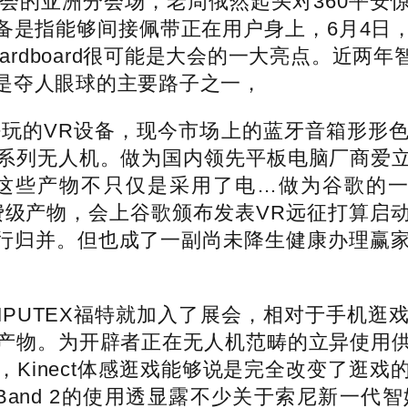
展会的亚洲分会场，老周俄然起头对360平安
设备是指能够间接佩带正在用户身上，6月4日
 Cardboard很可能是大会的一大亮点。近
是夺人眼球的主要路子之一，
是一个好玩的VR设备，现今市场上的蓝牙音箱
系列无人机。做为国内领先平板电脑厂商爱
些产物不只仅是采用了电…做为谷歌的一个虚
消费级产物，会上谷歌颁布发表VR远征打算
进行归并。但也成了一副尚未降生健康办理赢
UTEX福特就加入了展会，相对于手机逛
产物。为开辟者正在无人机范畴的立异使用
Kinect体感逛戏能够说是完全改变了逛
martBand 2的使用透显露不少关于索尼