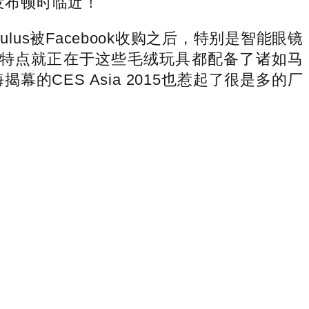
发布顿时临近！
s被Facebook收购之后，特别是智能眼镜
的特点就正在于这些毛绒玩具都配备了诸如马
CES Asia 2015也惹起了很是多的厂