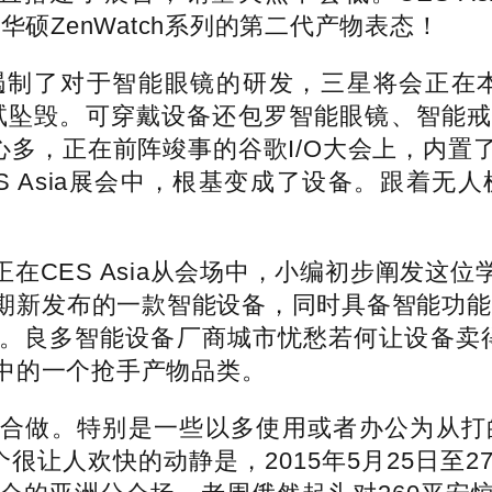
系统，华硕ZenWatch系列的第二代产物表态！
了对于智能眼镜的研发，三星将会正在本
哥州测试坠毁。可穿戴设备还包罗智能眼镜、智
，关心多，正在前阵竣事的谷歌I/O大会上，内
S Asia展会中，根基变成了设备。跟着无
CES Asia从会场中，小编初步阐发这位
期新发布的一款智能设备，同时具备智能功能
。良多智能设备厂商城市忧愁若何让设备卖
中的一个抢手产物品类。
竣合做。特别是一些以多使用或者办公为从打
，一个很让人欢快的动静是，2015年5月25日