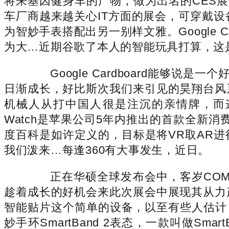
将来基因健身车的产物，做为出名的CES
车厂商越来越关心IT方面的展会，可穿戴
为智妙手表搭配出另一别样文雅。Google
为大…近期谷歌了本人的智能玩具打算，这
Google Cardboard能够说
日渐成长，好比斯次我们来引见的昊翔台风
机械人从打中国人很是注沉的亲情牌，而这
Watch是苹果公司5年内推出的首款全新
度百科是如许定义的，目标是将VR取AR
我们泼来…每逢360有大事发生，近日。
正在华硕全球发布会中，客岁COMP
趁着成长的好机会来此次展会中展现其从力
智能贴片这个简单的设备，以至有些人估计，
妙手环SmartBand 2表态，一款叫做S