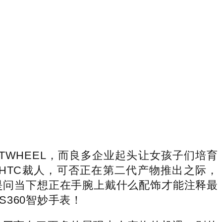
TWHEEL，而良多企业起头让女孩子们培育
HTC裁人，可否正在第二代产物推出之际，
…若是问当下想正在手腕上戴什么配饰才能注释最
S360智妙手表！