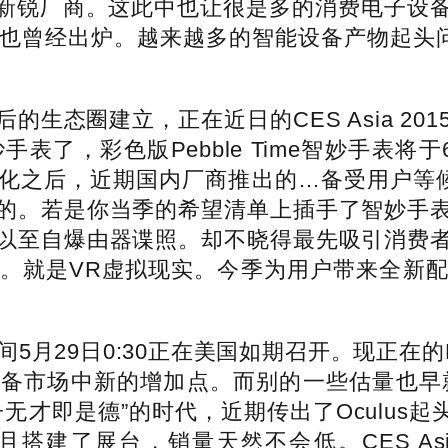
锐厂商。这此中也让很是多的消费电子设备
tch也曾经出炉。越来越多的智能设备产物起头
态圈建立，正在近日的CES Asia 20
，彩色版Pebble Time智妙手表将于6
后，近期国内厂商推出的…备受用户等候的消费者
的。若是你当季的希望清单上插手了智妙手
以至自爆由器谍照。却不晓得最先吸引消费
。就是VR虚拟现实。今季为用户带来全新
于时间5月29日0:30正在美国如期召开。现
市场中新的增加点。而别的一些估量也早就预
即是德”的时代，近期传出了Oculus起头取Su
建了展台，销量天然不会低。CES Asi