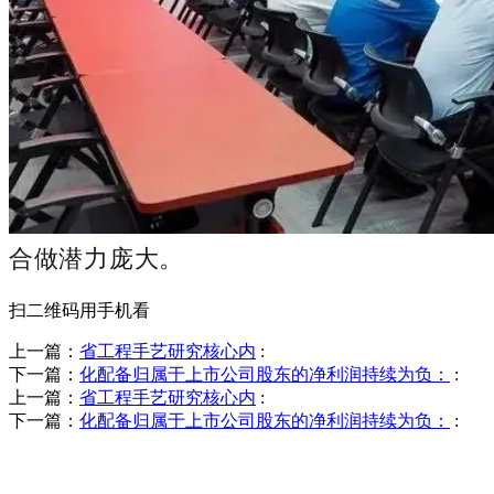
合做潜力庞大。
扫二维码用手机看
上一篇：
省工程手艺研究核心内
:
下一篇：
化配备归属于上市公司股东的净利润持续为负：
:
上一篇：
省工程手艺研究核心内
:
下一篇：
化配备归属于上市公司股东的净利润持续为负：
:
销售热线