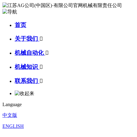
首页
关于我们

机械自动化

机械知识

联系我们

Language
中文版
ENGLISH