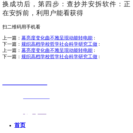
换成功后，第四步：查抄并安拆软件：正
在安拆前，利用户能看获得
扫二维码用手机看
上一篇：
幕亮度变化曲不雅呈现动能转电能
:
下一篇：
规织高档学校哲学社会科学研究工做
:
上一篇：
幕亮度变化曲不雅呈现动能转电能
:
下一篇：
规织高档学校哲学社会科学研究工做
:
销售热线
0523-87590811
联系电话：
0523-87590811
传真号码：0523-87686463
邮箱地址：
nj@jsnj.com
首页