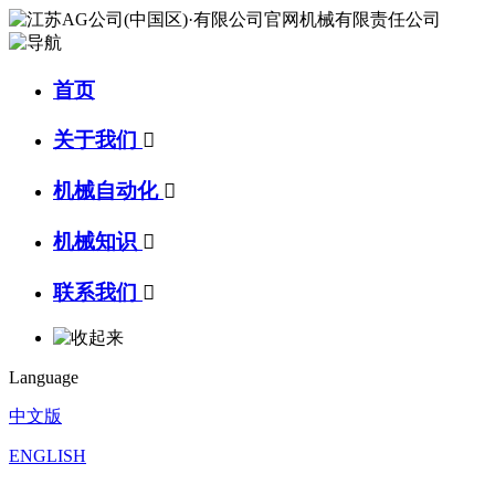
首页
关于我们

机械自动化

机械知识

联系我们

Language
中文版
ENGLISH